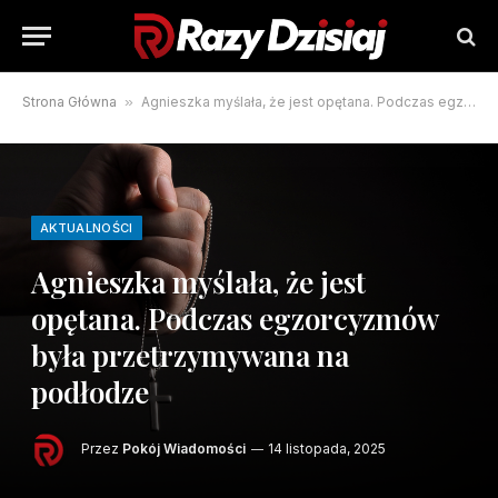
Strona Główna
»
Agnieszka myślała, że jest opętana. Podczas egzorcyzmów była przetrzymywana na podłodze
AKTUALNOŚCI
Agnieszka myślała, że jest
opętana. Podczas egzorcyzmów
była przetrzymywana na
podłodze
Przez
Pokój Wiadomości
14 listopada, 2025