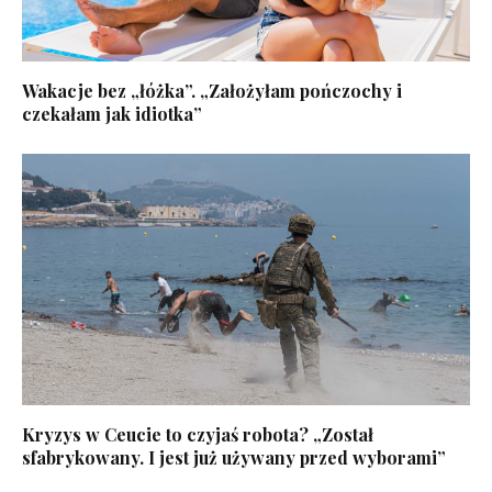
Wakacje bez „łóżka”. „Założyłam pończochy i
czekałam jak idiotka”
Kryzys w Ceucie to czyjaś robota? „Został
sfabrykowany. I jest już używany przed wyborami”