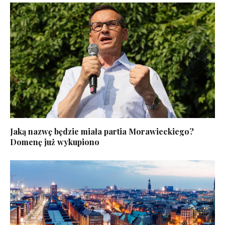
Jaką nazwę będzie miała partia Morawieckiego?
Domenę już wykupiono