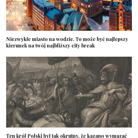
Niezwykłe miasto na wodzie. To może być najlepszy
kierunek na twój najbliższy city break
Ten król Polski był tak okrutny, że kazano wymazać