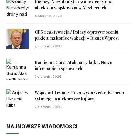
Niemcy. Niezidentyfikowane drony nad
obiektem wojskowym w Mechernich
8 sierpnia, 2026
CPN reaktywacja? Polacy o przywróceniu
pakietu na koniec wakacji – Biznes Wprost
7 sierpnia, 2026
Kamienna Góra. Atak na 15-latka. Nowe
informacje o sprawcach
7 sierpnia, 2026
Wojna w Ukrainie. Kilka wydarzeń odwróciło
sytuację na niekorzyść Kijowa
7 sierpnia, 2026
NAJNOWSZE WIADOMOŚCI