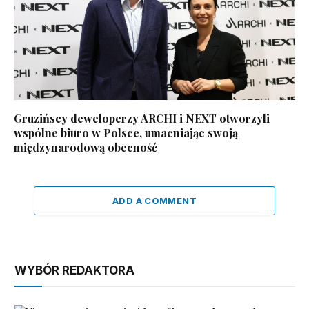
Gruzińscy deweloperzy ARCHI i NEXT otworzyli
wspólne biuro w Polsce, umacniając swoją
międzynarodową obecność
ADD A COMMENT
WYBÓR REDAKTORA