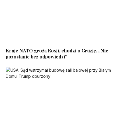
Kraje NATO grożą Rosji, chodzi o Gruzję. „Nie
pozostanie bez odpowiedzi”