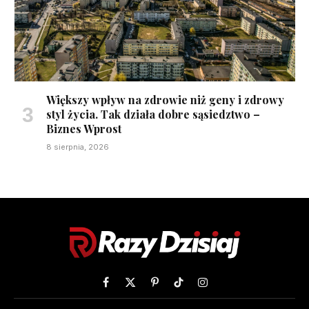
Większy wpływ na zdrowie niż geny i zdrowy
styl życia. Tak działa dobre sąsiedztwo –
Biznes Wprost
8 sierpnia, 2026
Facebook
X
Pinterest
TikTok
Instagram
(Twitter)