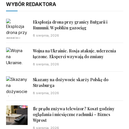
WYBÓR REDAKTORA
Eksplozja drona przy granicy Bułgarii i
Rumunii. W pobliżu gazociąg
8 sierpnia, 2026
Wojna na Ukrainie. Rosja atakuje, uderzenia
łączone. Eksperci wzywają do zmiany
8 sierpnia, 2026
Skazany na dożywocie skarży Polskę do
Strasburga
8 sierpnia, 2026
Ile prądu zużywa telewizor? Koszt godziny
oglądania i miesięczne rachunki – Biznes
Wprost
8 sierpnia, 2026