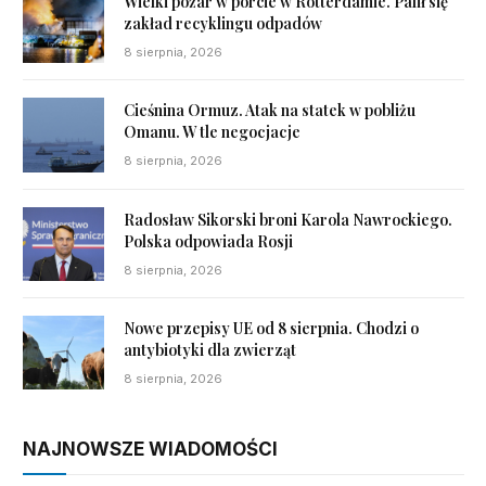
Wielki pożar w porcie w Rotterdamie. Palił się
zakład recyklingu odpadów
8 sierpnia, 2026
Cieśnina Ormuz. Atak na statek w pobliżu
Omanu. W tle negocjacje
8 sierpnia, 2026
Radosław Sikorski broni Karola Nawrockiego.
Polska odpowiada Rosji
8 sierpnia, 2026
Nowe przepisy UE od 8 sierpnia. Chodzi o
antybiotyki dla zwierząt
8 sierpnia, 2026
NAJNOWSZE WIADOMOŚCI