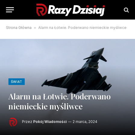
Strona Główna
»
Alarm na Łotwie. Poderwano niemieckie myśliwce
ŚWIAT
Alarm na Łotwie. Poderwano
niemieckie myśliwce
Przez
Pokój Wiadomości
2 marca, 2024