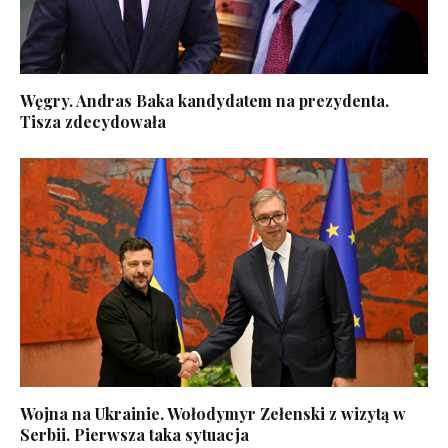
Węgry. Andras Baka kandydatem na prezydenta.
Tisza zdecydowała
Wojna na Ukrainie. Wołodymyr Zełenski z wizytą w
Serbii. Pierwsza taka sytuacja