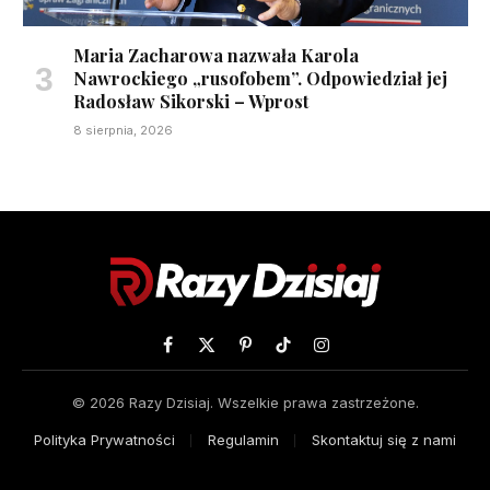
Maria Zacharowa nazwała Karola
Nawrockiego „rusofobem”. Odpowiedział jej
Radosław Sikorski – Wprost
8 sierpnia, 2026
Facebook
X
Pinterest
TikTok
Instagram
(Twitter)
© 2026 Razy Dzisiaj. Wszelkie prawa zastrzeżone.
Polityka Prywatności
Regulamin
Skontaktuj się z nami