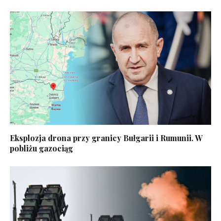
Eksplozja drona przy granicy Bułgarii i Rumunii. W
pobliżu gazociąg