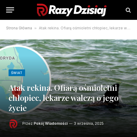
Strona Główna
»
Atak rekina. Ofiarą ośmioletni chłopiec, lekarze walczą o jego życie
ŚWIAT
Atak rekina. Ofiarą ośmioletni
chłopiec, lekarze walczą o jego
życie
Przez
Pokój Wiadomości
3 września, 2025