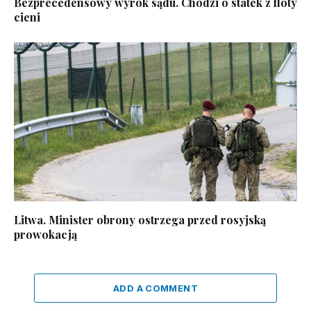
Bezprecedensowy wyrok sądu. Chodzi o statek z floty
cieni
Litwa. Minister obrony ostrzega przed rosyjską
prowokacją
ADD A COMMENT