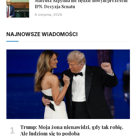
Mateusz Szpytma nie będzie nowym prezesem
IPN. Decyzja Senatu
6 sierpnia, 2026
NAJNOWSZE WIADOMOŚCI
Trump: Moja żona nienawidzi, gdy tak robię.
Ale ludziom się to podoba