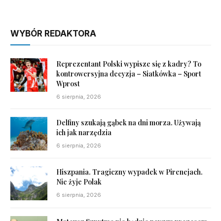
WYBÓR REDAKTORA
Reprezentant Polski wypisze się z kadry? To
kontrowersyjna decyzja – Siatkówka – Sport
Wprost
6 sierpnia, 2026
Delfiny szukają gąbek na dni morza. Używają
ich jak narzędzia
6 sierpnia, 2026
Hiszpania. Tragiczny wypadek w Pirenejach.
Nie żyje Polak
6 sierpnia, 2026