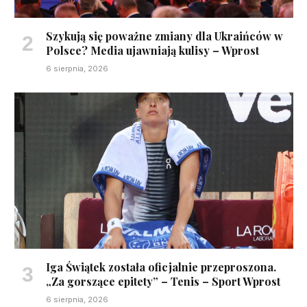
Szykują się poważne zmiany dla Ukraińców w
Polsce? Media ujawniają kulisy – Wprost
6 sierpnia, 2026
Iga Świątek została oficjalnie przeproszona.
„Za gorszące epitety” – Tenis – Sport Wprost
6 sierpnia, 2026