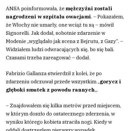
ANSA poinformowała, że
mężczyźni zostali
nagrodzeni w szpitalu owacjami
. – Pokazałem,
że Włochy nie umarły, one wciąż tu są – mówił
Signorelli. Jak dodał, sobotnie zdarzenie w
Modenie „wyglądało jak scena z Bejrutu, z Gazy”. –
Widziałem ludzi odwracających się, bo się bali.
Czasami trzeba zareagować – dodał.
Fabrizio Gallanza stwierdził z kolei, że po
zdarzeniu odczuwał przede wszystkim „
gorycz i
głęboki smutek z powodu rannych
„.
– Znajdowałem się kilka metrów przed miejscem,
w którym doszło do ostatecznego zderzenia, w
wyniku którego kobieta straciła nogi. Kiedy w
oddali dostrzegłem pierwszy wypadek,