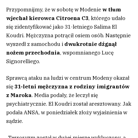
Przypomnijmy, że w sobotę w Modenie
w tłum
wjechał kierowca Citroena C3
, którego udało
się zidentyfikować jako 31-letniego Salima El
Koudri. Mężczyzna potrącił osiem osób. Następnie
wyszedł z samochodu i
d
wukrotnie dźgnął
nożem przechodnia
, wspomnianego Lucę
Signorelliego.
Sprawcą ataku na ludzi w centrum Modeny okazał
się
3
1-letni mężczyzna z rodziny imigrantów
z Maroka
. Media podały, że leczył się
psychiatrycznie. El Koudri został aresztowany. Jak
podała ANSA, w poniedziałek złoży wyjaśnienia w
sądzie.
„Terroryzm został w dużej mierze wykluczony, a