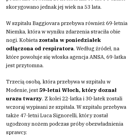
skorygowano jednak jej wiek na 53 lata.
W szpitalu Baggiovara przebywa również 69-letnia
Niemka, która w wyniku zdarzenia straciła obie
nogi. Kobieta
została w poniedziałek
odłączona od respiratora
. Według źródeł, na
które powołuje się włoska agencja ANSA, 69-latka
jest przytomna.
Trzecią osobą, która przebywa w szpitalu w
Modenie, jest
5
9-letni Włoch, który doznał
urazu twarzy
. Z kolei 22-latka i 30-latek zostali
wczoraj wypisani ze szpitala. W szpitalu przebywa
także 47-letni Luca Signorelli, który został
ugodzony nożem podczas próby obezwładnienia
sprawcy.