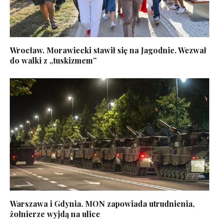
Wrocław. Morawiecki stawił się na Jagodnie. Wezwał
do walki z „tuskizmem”
Warszawa i Gdynia. MON zapowiada utrudnienia,
żołnierze wyjdą na ulice