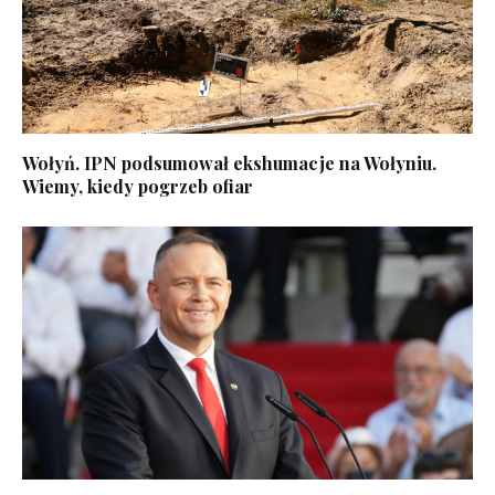
Wołyń. IPN podsumował ekshumacje na Wołyniu.
Wiemy, kiedy pogrzeb ofiar