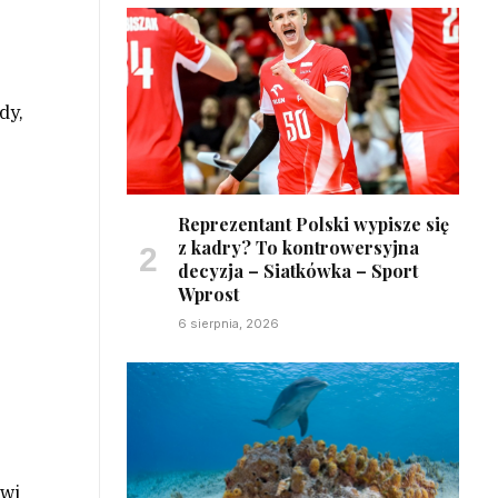
dy,
Reprezentant Polski wypisze się
z kadry? To kontrowersyjna
decyzja – Siatkówka – Sport
Wprost
6 sierpnia, 2026
owi