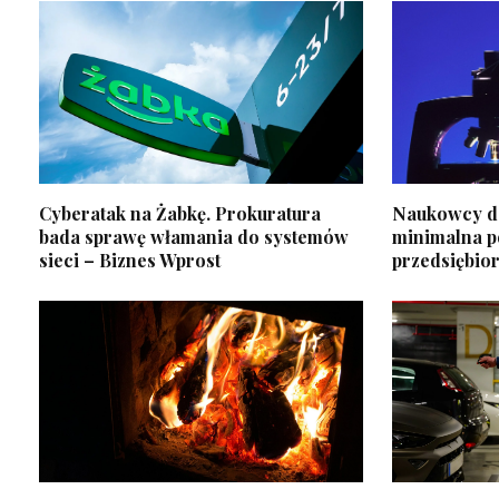
Cyberatak na Żabkę. Prokuratura
Naukowcy do
bada sprawę włamania do systemów
minimalna p
sieci – Biznes Wprost
przedsiębio