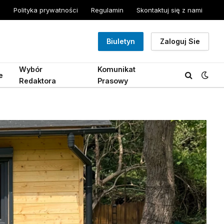
Polityka prywatności
Regulamin
Skontaktuj się z nami
Biuletyn
Zaloguj Sie
Wybór
Komunikat
e
Redaktora
Prasowy