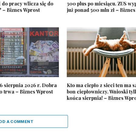
 do pracy wlicza się do
300 plus po miesiącu. ZUS wyp
? – Biznes Wprost
już ponad 500 mln zł – Bizne
6 sierpnia 2026 r. Dobra
Kto ma ciepło z sieci ten ma 
o trwa – Biznes Wprost
bon ciepłowniczy. Wnioski ty
końca sierpnia! – Biznes Wpr
DD A COMMENT