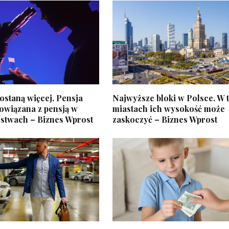
staną więcej. Pensja
Najwyższe bloki w Polsce. W 
owiązana z pensją w
miastach ich wysokość może
rstwach – Biznes Wprost
zaskoczyć – Biznes Wprost