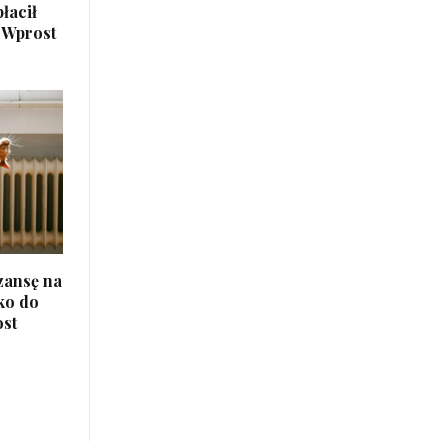
łacił
s Wprost
szansę na
lko do
ost