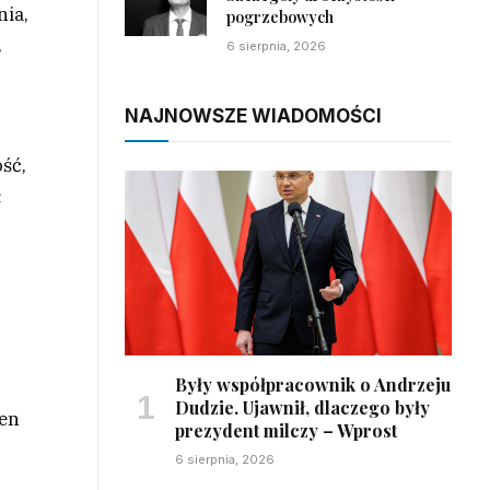
nia,
pogrzebowych
,
6 sierpnia, 2026
NAJNOWSZE WIADOMOŚCI
ść,
ł
Były współpracownik o Andrzeju
Dudzie. Ujawnił, dlaczego były
ien
prezydent milczy – Wprost
6 sierpnia, 2026