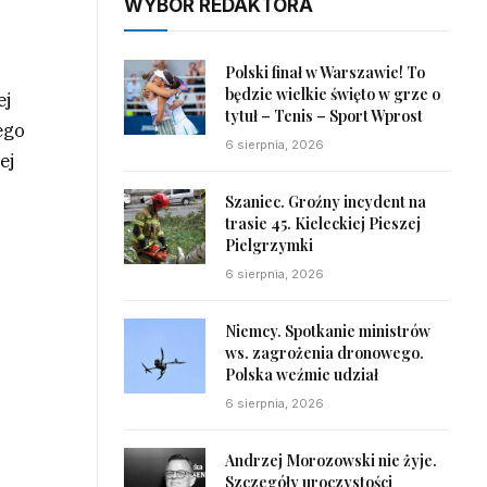
WYBÓR REDAKTORA
Polski finał w Warszawie! To
będzie wielkie święto w grze o
ej
tytuł – Tenis – Sport Wprost
ego
6 sierpnia, 2026
ej
Szaniec. Groźny incydent na
trasie 45. Kieleckiej Pieszej
Pielgrzymki
6 sierpnia, 2026
Niemcy. Spotkanie ministrów
ws. zagrożenia dronowego.
Polska weźmie udział
6 sierpnia, 2026
Andrzej Morozowski nie żyje.
Szczegóły uroczystości