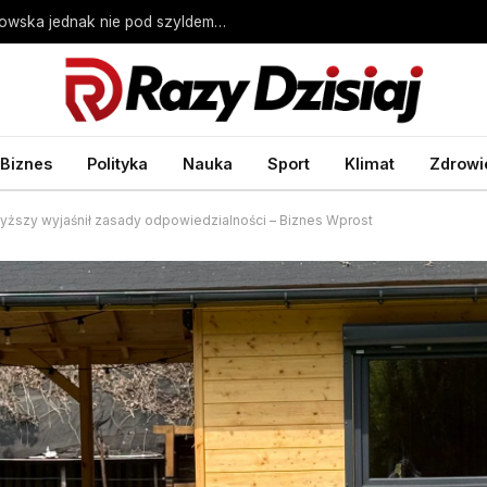
Przedterminowe wybory w Krakowie. Piątkowska jednak nie pod szyldem KO-PSL – Wprost
Biznes
Polityka
Nauka
Sport
Klimat
Zdrowi
ższy wyjaśnił zasady odpowiedzialności – Biznes Wprost