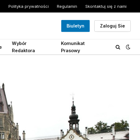
Polityka prywatności
Regulamin
Skontaktuj się z nami
Biuletyn
Zaloguj Sie
Wybór
Komunikat
e
Redaktora
Prasowy