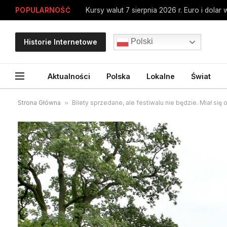
POPULARNOŚĆ
Kursy walut 7 sierpnia 2026 r. Euro i dolar
Polski
Historie Internetowe
Aktualności
Polska
Lokalne
Świat
Strona Główna
»
Bilety sprzedane, ale festiwalu nie będzie. Miał si