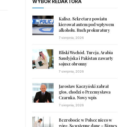
WYBÓR REDAKTORA
Kalisz. Sekretarz powiatu
kierował autem pod wpływem
alkoholu. Ruch prokuratury
7 sierpnia, 2026
Bliski Wschód. Turcja, Arabia
Saudyjska i Pakistan zawarły
sojusz obronny
7 sierpnia, 2026
Jarosław Kaczyński zabrał
głos, chodzi o Przemysława
Czarnka. Nowy wpis
7 sierpnia, 2026
Bezrobocie w Polsce nieco w
górę. Są wstępne dane – Biznes