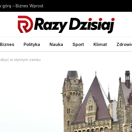
 w górę – Biznes Wprost
Biznes
Polityka
Nauka
Sport
Klimat
Zdrowi
ę odbyć w słynnym zamku