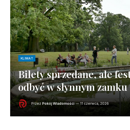
KLIMAT
Bilety sprzedane, ale fes
odbyć w słynnym zamku
Przez
Pokój Wiadomości
11 czerwca, 2026