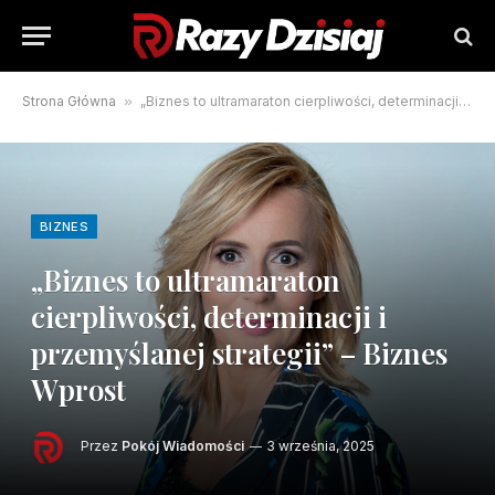
Strona Główna
»
„Biznes to ultramaraton cierpliwości, determinacji i przemyślanej strategii” – Biznes Wprost
BIZNES
„Biznes to ultramaraton
cierpliwości, determinacji i
przemyślanej strategii” – Biznes
Wprost
Przez
Pokój Wiadomości
3 września, 2025