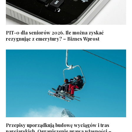
PIT-0 dla seniorów 2026. Ile można zyskać
rezygnując z emerytury? – Biznes Wprost
Przepisy uporządkują budowę wyciągów i tras
narciarskich. Ograniczenie prawa własności –