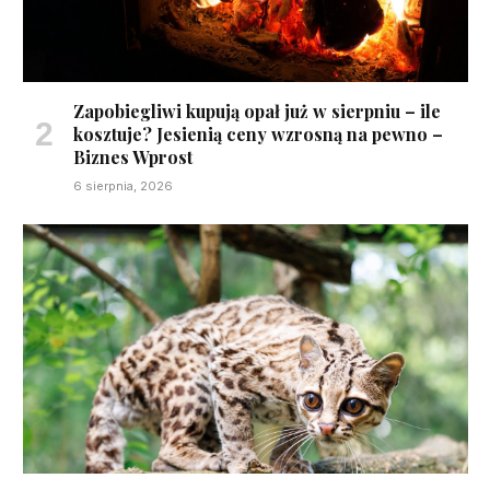
Zapobiegliwi kupują opał już w sierpniu – ile
kosztuje? Jesienią ceny wzrosną na pewno –
Biznes Wprost
6 sierpnia, 2026