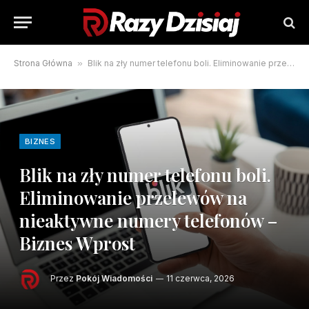
Strona Główna
»
Blik na zły numer telefonu boli. Eliminowanie przelewów na nieaktywne numery telefonów – Biznes Wprost
BIZNES
Blik na zły numer telefonu boli.
Eliminowanie przelewów na
nieaktywne numery telefonów –
Biznes Wprost
Przez
Pokój Wiadomości
11 czerwca, 2026