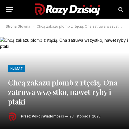
Strona Główna
»
Chcą zakazu plomb z rtęcią. Ona zatruwa wszystko, nawet ryby i ptaki
KLIMAT
Chcą zakazu plomb z rtęcią. Ona
zatruwa wszystko, nawet ryby i
ptaki
Przez
Pokój Wiadomości
23 listopada, 2025