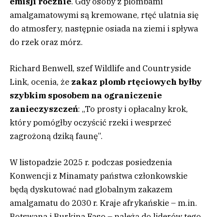
emisji rocznie
. Gdy osoby z plombami
amalgamatowymi są kremowane, rtęć ulatnia się
do atmosfery, następnie osiada na ziemi i spływa
do rzek oraz mórz.
Richard Benwell, szef Wildlife and Countryside
Link, ocenia, że
zakaz plomb rtęciowych byłby
szybkim sposobem na ograniczenie
zanieczyszczeń
: „To prosty i opłacalny krok,
który pomógłby oczyścić rzeki i wesprzeć
zagrożoną dziką faunę”.
W listopadzie 2025 r. podczas posiedzenia
Konwencji z Minamaty państwa członkowskie
będą dyskutować nad globalnym zakazem
amalgamatu do 2030 r. Kraje afrykańskie – m.in.
Botswana i Burkina Faso – należą do liderów tego