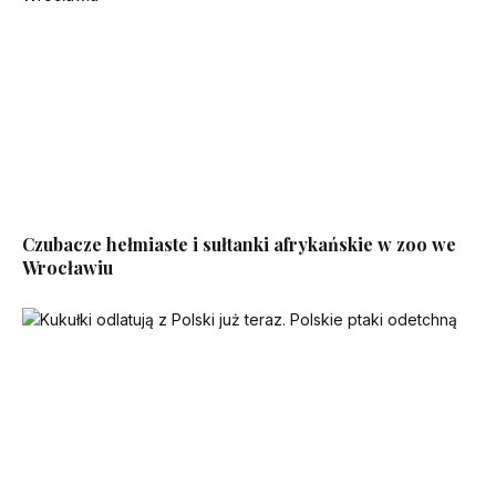
Czubacze hełmiaste i sułtanki afrykańskie w zoo we
Wrocławiu