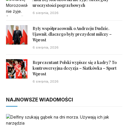
uroczystości pogrzebowych
6 sierpnia, 2026
Były współpracownik o Andrzeju Dudzie.
Ujawnił, dlaczego były prezydent milczy –
Wprost
6 sierpnia, 2026
Reprezentant Polski wypisze się z kadry? To
kontrowersyjna decyzja – Siatkówka – Sport
Wprost
6 sierpnia, 2026
NAJNOWSZE WIADOMOŚCI