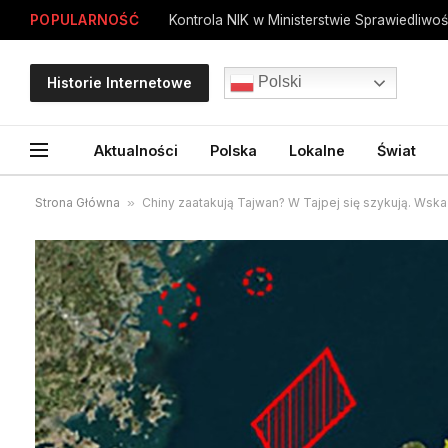
POPULARNOŚĆ
Polski
Historie Internetowe
Aktualności
Polska
Lokalne
Świat
Strona Główna
»
Chiny zaatakują Tajwan? W Tajpej się szykują. Wska