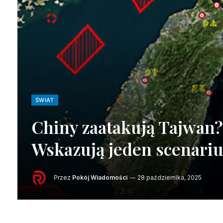
ŚWIAT
Chiny zaatakują Tajwan? 
Wskazują jeden scenariu
Przez
Pokój Wiadomości
28 października, 2025