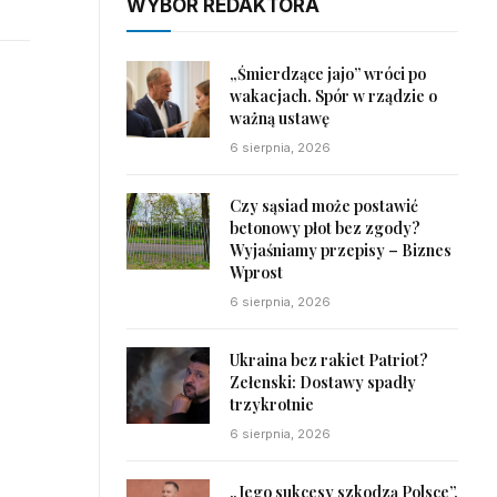
WYBÓR REDAKTORA
„Śmierdzące jajo” wróci po
wakacjach. Spór w rządzie o
ważną ustawę
6 sierpnia, 2026
Czy sąsiad może postawić
betonowy płot bez zgody?
Wyjaśniamy przepisy – Biznes
Wprost
6 sierpnia, 2026
Ukraina bez rakiet Patriot?
Zełenski: Dostawy spadły
trzykrotnie
6 sierpnia, 2026
„Jego sukcesy szkodzą Polsce”.