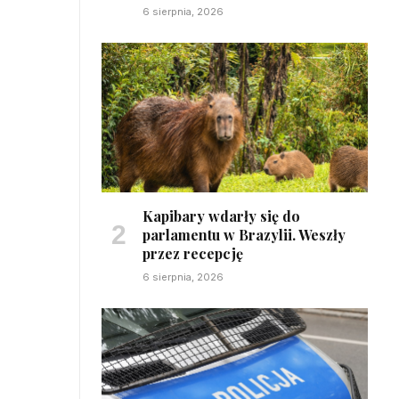
6 sierpnia, 2026
Kapibary wdarły się do
parlamentu w Brazylii. Weszły
przez recepcję
6 sierpnia, 2026