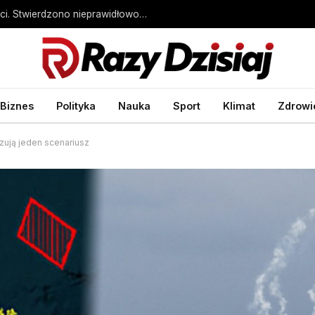
Kontrola NIK w Ministerstwie Sprawiedliwości. Stwierdzono nieprawidłowości
Biznes
Polityka
Nauka
Sport
Klimat
Zdrowi
zują jeden scenariusz