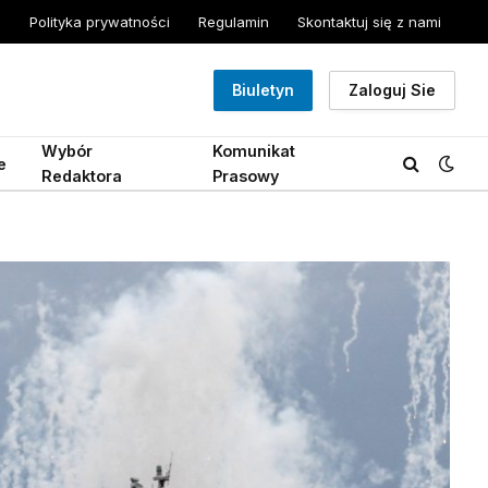
Polityka prywatności
Regulamin
Skontaktuj się z nami
Biuletyn
Zaloguj Sie
Wybór
Komunikat
e
Redaktora
Prasowy