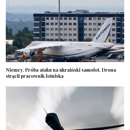
Niemcy. Próba ataku na ukraiński samolot. Drona
strącił pracownik lotniska