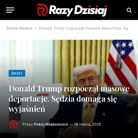
Strona Główna
»
Donald Trump rozpoczął masowe deportacje. Sędzia domaga się wyjaśnień
ŚWIAT
Donald Trump rozpoczął masowe
deportacje. Sędzia domaga się
wyjaśnień
Przez
Pokój Wiadomości
18 marca, 2025