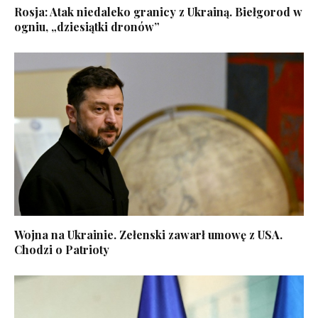
Rosja: Atak niedaleko granicy z Ukrainą. Biełgorod w
ogniu, „dziesiątki dronów”
Wojna na Ukrainie. Zełenski zawarł umowę z USA.
Chodzi o Patrioty