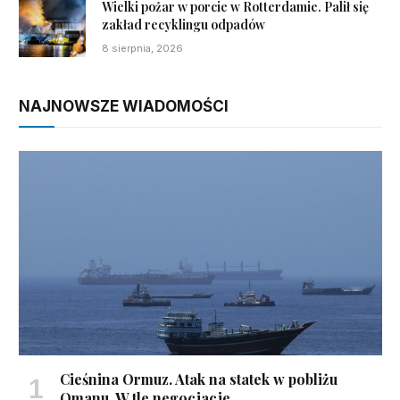
Wielki pożar w porcie w Rotterdamie. Palił się
zakład recyklingu odpadów
8 sierpnia, 2026
NAJNOWSZE WIADOMOŚCI
Cieśnina Ormuz. Atak na statek w pobliżu
Omanu. W tle negocjacje