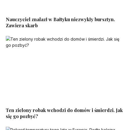
Nauczyciel znalazł w Bałtyku niezwykły bursztyn.
Zawiera skarb
Ten zielony robak wchodzi do domów i śmierdzi. Jak
się go pozbyć?