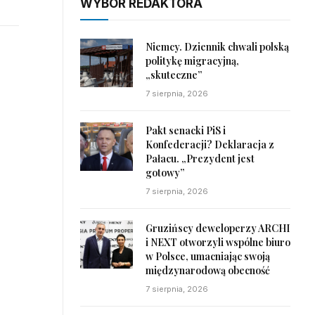
WYBÓR REDAKTORA
Niemcy. Dziennik chwali polską
politykę migracyjną,
„skuteczne”
7 sierpnia, 2026
Pakt senacki PiS i
Konfederacji? Deklaracja z
Pałacu. „Prezydent jest
gotowy”
7 sierpnia, 2026
Gruzińscy deweloperzy ARCHI
i NEXT otworzyli wspólne biuro
w Polsce, umacniając swoją
międzynarodową obecność
7 sierpnia, 2026