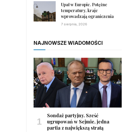
Upał w Europie. Potężne
temperatury, kraje
wprowadzają ograniczenia
7 sierpnia, 2026
NAJNOWSZE WIADOMOŚCI
Sondaż partyjny. Sześć
ugrupowań w Sejmie, jedna
partia z największą stratą