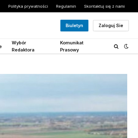
Polityka prywatności
Regulamin
Skontaktuj się z nami
Biuletyn
Zaloguj Sie
Wybór
Komunikat
e
Redaktora
Prasowy