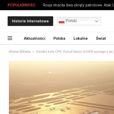
POPULARNOŚĆ
Rosja straciła dwa okręty patrolowe. Atak 
Polski
Historie Internetowe
Aktualności
Polska
Lokalne
Świat
Strona Główna
»
Działka koło CPK. Polsat News: KOWR wystąpi o jej