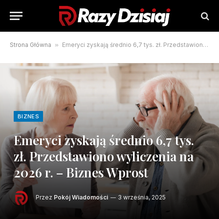
Strona Główna
»
Emeryci zyskają średnio 6,7 tys. zł. Przedstawiono wyliczenia na 2026 r. – Biznes Wprost
BIZNES
Emeryci zyskają średnio 6,7 tys.
zł. Przedstawiono wyliczenia na
2026 r. – Biznes Wprost
Przez
Pokój Wiadomości
3 września, 2025