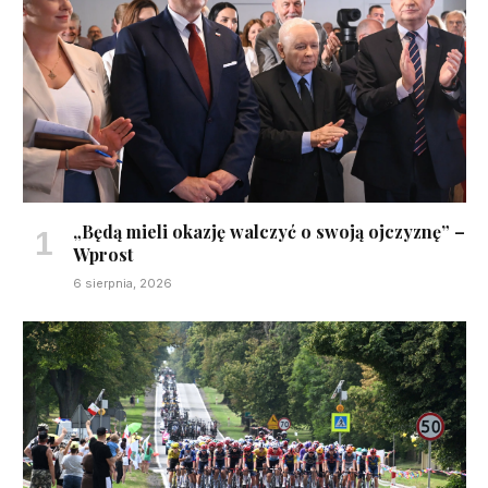
„Będą mieli okazję walczyć o swoją ojczyznę” –
Wprost
6 sierpnia, 2026