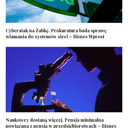
Cyberatak na Żabkę. Prokuratura bada sprawę
włamania do systemów sieci – Biznes Wprost
Naukowcy dostaną więcej. Pensja minimalna
powiązana z pensją w przedsiębiorstwach – Biznes