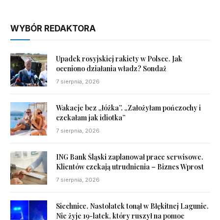
WYBÓR REDAKTORA
Upadek rosyjskiej rakiety w Polsce. Jak
oceniono działania władz? Sondaż
7 sierpnia, 2026
Wakacje bez „łóżka”. „Założyłam pończochy i
czekałam jak idiotka”
7 sierpnia, 2026
ING Bank Śląski zaplanował prace serwisowe.
Klientów czekają utrudnienia – Biznes Wprost
7 sierpnia, 2026
Siechnice. Nastolatek tonął w Błękitnej Lagunie.
Nie żyje 19-latek, który ruszył na pomoc