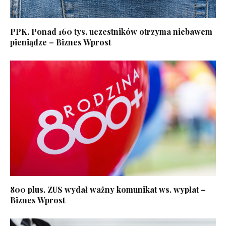
PPK. Ponad 160 tys. uczestników otrzyma niebawem
pieniądze – Biznes Wprost
800 plus. ZUS wydał ważny komunikat ws. wypłat –
Biznes Wprost