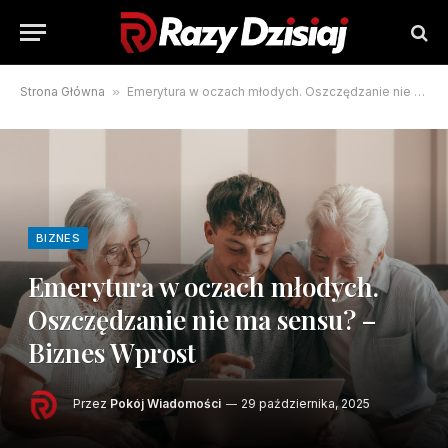
Strona Główna
»
Emerytura w oczach młodych. Oszczędzanie nie ma sensu? – Biznes Wprost
BIZNES
Emerytura w oczach młodych.
Oszczędzanie nie ma sensu? –
Biznes Wprost
Przez
Pokój Wiadomości
29 października, 2025