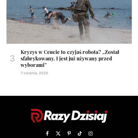
Kryzys w Ceucie to czyjaś robota? „Został
sfabrykowany. I jest już używany przed
wyborami”
7 sierpnia, 2026
Facebook
X
Pinterest
TikTok
Instagram