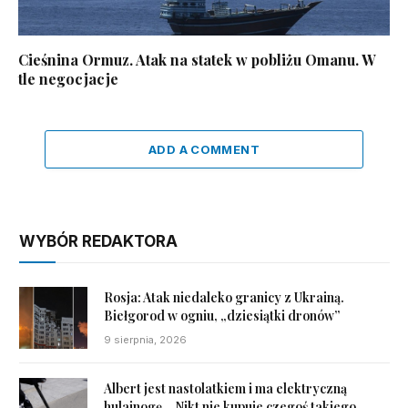
Cieśnina Ormuz. Atak na statek w pobliżu Omanu. W
tle negocjacje
ADD A COMMENT
WYBÓR REDAKTORA
Rosja: Atak niedaleko granicy z Ukrainą.
Biełgorod w ogniu, „dziesiątki dronów”
9 sierpnia, 2026
Albert jest nastolatkiem i ma elektryczną
hulajnogę. „Nikt nie kupuje czegoś takiego,