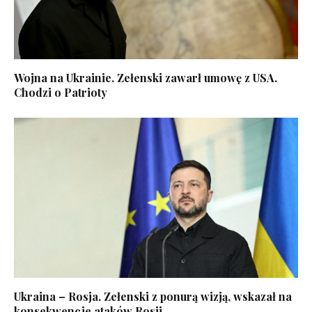
Wojna na Ukrainie. Zełenski zawarł umowę z USA.
Chodzi o Patrioty
Ukraina – Rosja. Zełenski z ponurą wizją, wskazał na
konsekwencje ataków Rosji