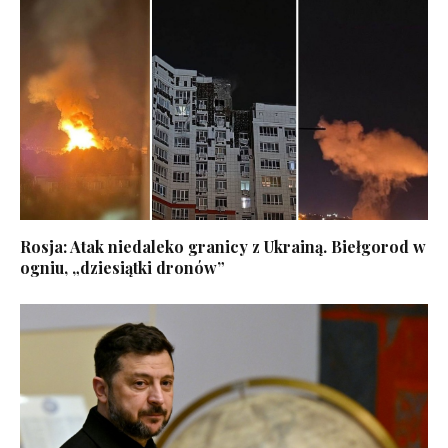
Rosja: Atak niedaleko granicy z Ukrainą. Biełgorod w
ogniu, „dziesiątki dronów”