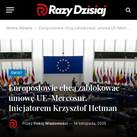
Strona Główna
»
Europosłowie chcą zablokować umowę UE-Mercosur. Inicjatorem Krzysztof Hetman
ŚWIAT
Europosłowie chcą zablokować
umowę UE-Mercosur.
Inicjatorem Krzysztof Hetman
Przez
Pokój Wiadomości
14 listopada, 2025