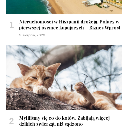
Nieruchomości w Hiszpanii drożeją. Polacy w
pierwszej ósemce kupujących – Biznes Wprost
9 sierpnia, 2026
Myliliśmy się co do kotów. Zabijają więcej
dzikich zwierząt, niż sądzono