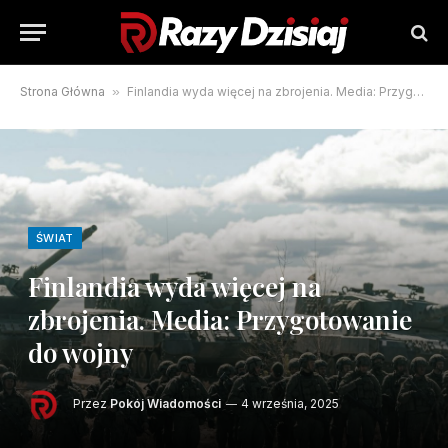
Strona Główna
»
Finlandia wyda więcej na zbrojenia. Media: Przygotowanie do wojny
ŚWIAT
Finlandia wyda więcej na
zbrojenia. Media: Przygotowanie
do wojny
Przez
Pokój Wiadomości
4 września, 2025