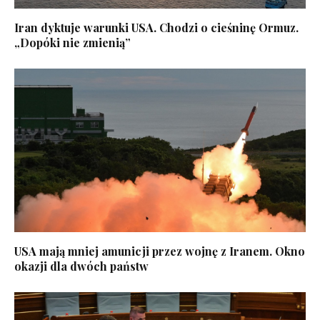
Iran dyktuje warunki USA. Chodzi o cieśninę Ormuz.
„Dopóki nie zmienią”
USA mają mniej amunicji przez wojnę z Iranem. Okno
okazji dla dwóch państw