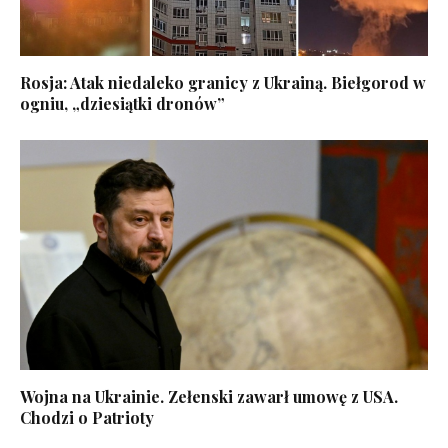
Rosja: Atak niedaleko granicy z Ukrainą. Biełgorod w
ogniu, „dziesiątki dronów”
Wojna na Ukrainie. Zełenski zawarł umowę z USA.
Chodzi o Patrioty