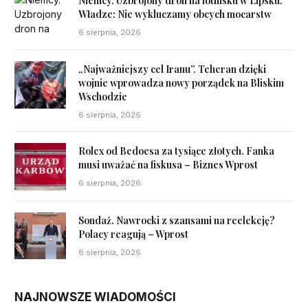
Niemcy. Uzbrojony dron na lotnisku w Lipsku.
Władze: Nie wykluczamy obcych mocarstw
6 sierpnia, 2026
„Najważniejszy cel Iranu”. Teheran dzięki
wojnie wprowadza nowy porządek na Bliskim
Wschodzie
6 sierpnia, 2026
Rolex od Bedoesa za tysiące złotych. Fanka
musi uważać na fiskusa – Biznes Wprost
6 sierpnia, 2026
Sondaż. Nawrocki z szansami na reelekcję?
Polacy reagują – Wprost
6 sierpnia, 2026
NAJNOWSZE WIADOMOŚCI