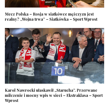
Mecz Polska – Rosja w siatkówce mężczyzn jest
realny? „Wojna trwa” – Siatkówka – Sport Wprost
Karol Nawrocki ułaskawił „Starucha”. Przerwane
milczenie i mocny wpis w sieci – Ekstraklasa – Sport
Wprost