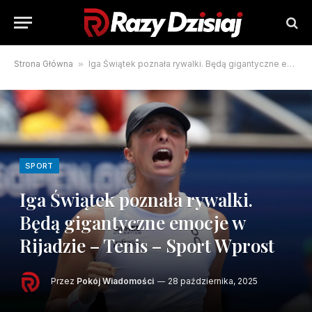
Strona Główna
»
Iga Świątek poznała rywalki. Będą gigantyczne emocje w Rijadzie – Tenis – Sport Wprost
SPORT
Iga Świątek poznała rywalki.
Będą gigantyczne emocje w
Rijadzie – Tenis – Sport Wprost
Przez
Pokój Wiadomości
28 października, 2025