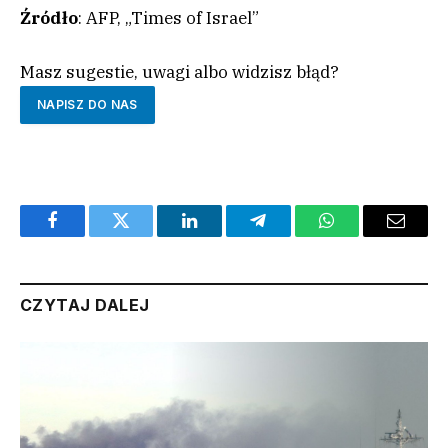
Źródło
: AFP, „Times of Israel”
Masz sugestie, uwagi albo widzisz błąd?
NAPISZ DO NAS
Facebook
Twitter
LinkedIn
Telegram
WhatsApp
Email
CZYTAJ DALEJ