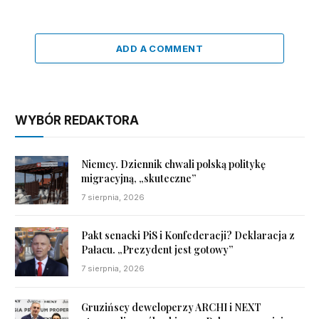
ADD A COMMENT
WYBÓR REDAKTORA
Niemcy. Dziennik chwali polską politykę
migracyjną, „skuteczne”
7 sierpnia, 2026
Pakt senacki PiS i Konfederacji? Deklaracja z
Pałacu. „Prezydent jest gotowy”
7 sierpnia, 2026
Gruzińscy deweloperzy ARCHI i NEXT