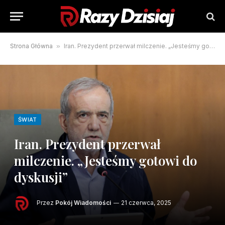
Strona Główna
»
Iran. Prezydent przerwał milczenie. „Jesteśmy gotowi do dyskusji”
ŚWIAT
Iran. Prezydent przerwał
milczenie. „Jesteśmy gotowi do
dyskusji”
Przez
Pokój Wiadomości
21 czerwca, 2025