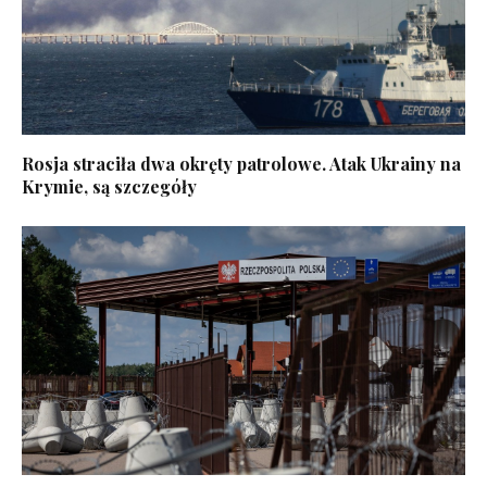
Rosja straciła dwa okręty patrolowe. Atak Ukrainy na
Krymie, są szczegóły