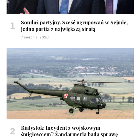
Sondaż partyjny. Sześć ugrupowań w Sejmie,
jedna partia z największą stratą
7 sierpnia, 2026
Białystok: Incydent z wojskowym
śmigłowcem? Żandarmeria bada sprawę