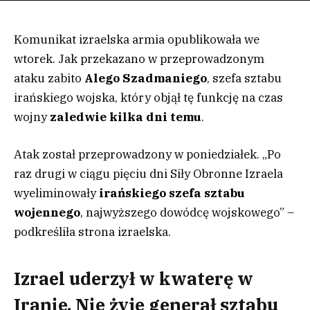
Komunikat izraelska armia opublikowała we
wtorek. Jak przekazano w przeprowadzonym
ataku zabito
Alego Szadmaniego
, szefa sztabu
irańskiego wojska, który objął tę funkcję na czas
wojny
zaledwie kilka dni temu
.
Atak został przeprowadzony w poniedziałek. „Po
raz drugi w ciągu pięciu dni Siły Obronne Izraela
wyeliminowały
irańskiego szefa sztabu
wojennego
, najwyższego dowódcę wojskowego” –
podkreśliła strona izraelska.
Izrael uderzył w kwaterę w
Iranie. Nie żyje generał sztabu