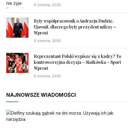
6 sierpnia, 2026
Były współpracownik o Andrzeju Dudzie.
Ujawnił, dlaczego były prezydent milczy –
Wprost
6 sierpnia, 2026
Reprezentant Polski wypisze się z kadry? To
kontrowersyjna decyzja – Siatkówka – Sport
Wprost
6 sierpnia, 2026
NAJNOWSZE WIADOMOŚCI