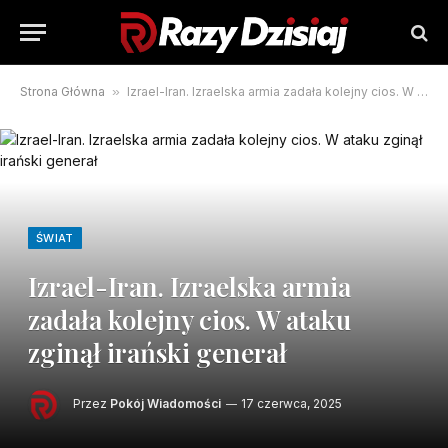
Strona Główna
»
Izrael-Iran. Izraelska armia zadała kolejny cios. W ataku zginął irański generał
ŚWIAT
Izrael-Iran. Izraelska armia
zadała kolejny cios. W ataku
zginął irański generał
Przez
Pokój Wiadomości
17 czerwca, 2025