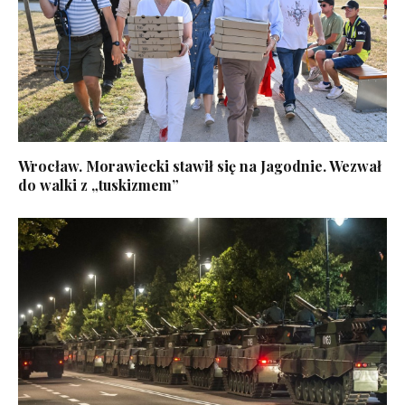
Wrocław. Morawiecki stawił się na Jagodnie. Wezwał
do walki z „tuskizmem”