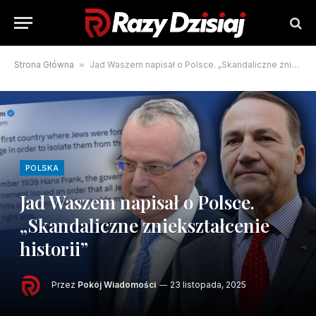
Strona Główna
»
Jad Waszem napisał o Polsce. „Skandaliczne zniekształcenie historii”
POLSKA
Jad Waszem napisał o Polsce.
„Skandaliczne zniekształcenie
historii”
Przez
Pokój Wiadomości
23 listopada, 2025