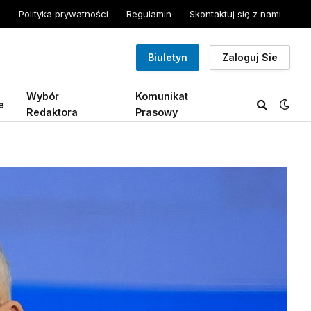
Polityka prywatności
Regulamin
Skontaktuj się z nami
Biuletyn
Zaloguj Sie
Wybór
Komunikat
e
Redaktora
Prasowy