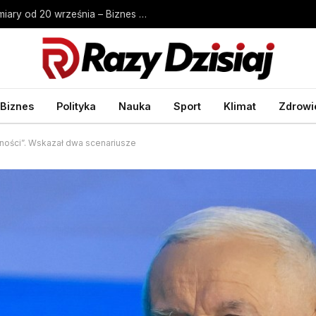
Garaż przy granicy działki 2026. Nowe wymiary od 20 września – Biznes Wprost
Biznes
Polityka
Nauka
Sport
Klimat
Zdrowi
ności”. Wskazał dwa scenariusze