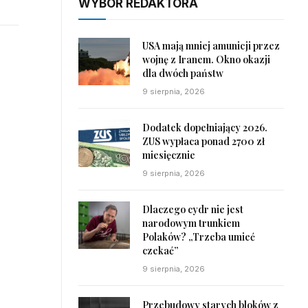
WYBÓR REDAKTORA
USA mają mniej amunicji przez
wojnę z Iranem. Okno okazji
dla dwóch państw
9 sierpnia, 2026
Dodatek dopełniający 2026.
ZUS wypłaca ponad 2700 zł
miesięcznie
9 sierpnia, 2026
Dlaczego cydr nie jest
narodowym trunkiem
Polaków? „Trzeba umieć
czekać”
9 sierpnia, 2026
Przebudowy starych bloków z