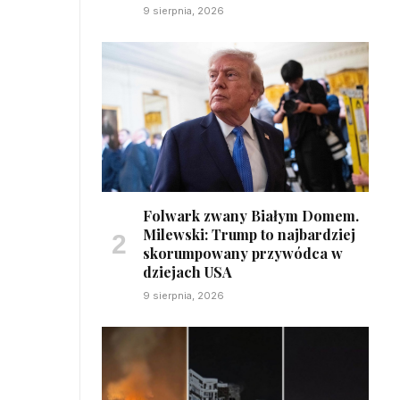
9 sierpnia, 2026
Folwark zwany Białym Domem.
Milewski: Trump to najbardziej
skorumpowany przywódca w
dziejach USA
9 sierpnia, 2026