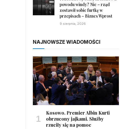
powodu windy? Nie – rząd
zostawił sobie furtkę w
przepisach – Biznes Wprost
9 sierpnia, 2026
NAJNOWSZE WIADOMOŚCI
Kosowo. Premier Albin Kurti
obrzucony jajkami. Służby
rzuciły się na pomoc