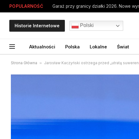
POPULARNOŚĆ
Polski
Historie Internetowe
Aktualności
Polska
Lokalne
Świat
Strona Główna
»
Jarosław Kaczyński ostrzega przed „utratą suweren