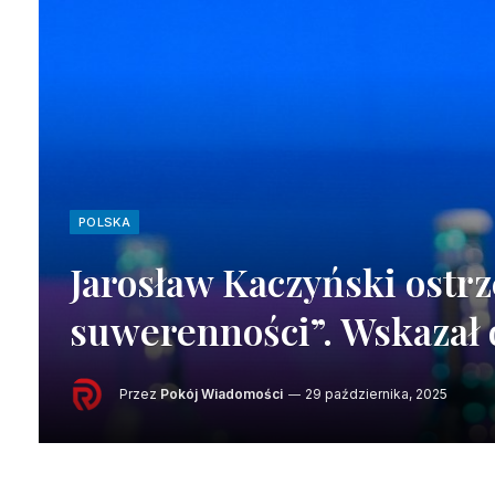
POLSKA
Jarosław Kaczyński ostrz
suwerenności”. Wskazał
Przez
Pokój Wiadomości
29 października, 2025