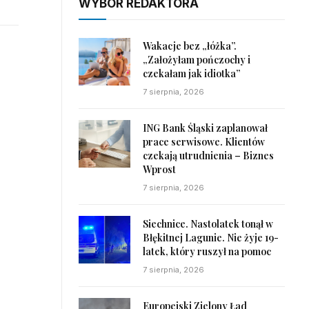
WYBÓR REDAKTORA
Wakacje bez „łóżka”.
„Założyłam pończochy i
czekałam jak idiotka”
7 sierpnia, 2026
ING Bank Śląski zaplanował
prace serwisowe. Klientów
czekają utrudnienia – Biznes
Wprost
7 sierpnia, 2026
Siechnice. Nastolatek tonął w
Błękitnej Lagunie. Nie żyje 19-
latek, który ruszył na pomoc
7 sierpnia, 2026
Europejski Zielony Ład