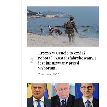
Kryzys w Ceucie to czyjaś
robota? „Został sfabrykowany. I
jest już używany przed
wyborami”
7 sierpnia, 2026