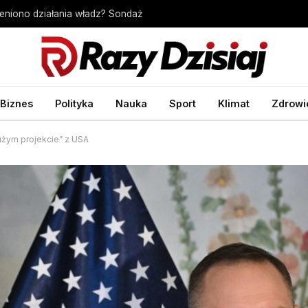
ceniono działania władz? Sondaż
Biznes
Polityka
Nauka
Sport
Klimat
Zdrowi
użym projekcie” z USA