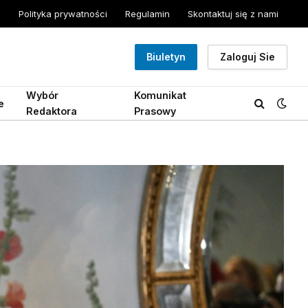
Polityka prywatności
Regulamin
Skontaktuj się z nami
Biuletyn
Zaloguj Sie
Wybór
Komunikat
e
Redaktora
Prasowy