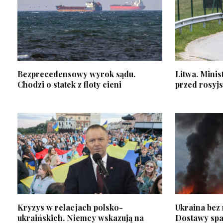
Bezprecedensowy wyrok sądu.
Litwa. Minis
Chodzi o statek z floty cieni
przed rosyj
Kryzys w relacjach polsko-
Ukraina bez 
ukraińskich. Niemcy wskazują na
Dostawy spa