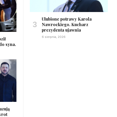
Ulubione potrawy Karola
Nawrockiego. Kucharz
prezydenta ujawnia
6 sierpnia, 2026
ził
 do syna.
azują
wrot