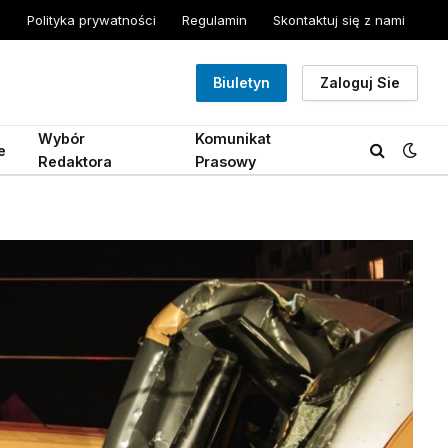
Polityka prywatności
Regulamin
Skontaktuj się z nami
Biuletyn
Zaloguj Sie
Wybór
Komunikat
e
Redaktora
Prasowy