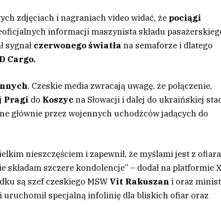
ch zdjęciach i nagraniach video widać, że
pociągi
eoficjalnych informacji maszynista składu pasażerskieg
ł sygnał
czerwonego światła
na semaforze i dlatego
D Cargo.
rannych
. Czeskie media zwracają uwagę, że połączenie,
ej
Pragi
do
Koszyc
na Słowacji i dalej do ukraińskiej stac
wane głównie przez wojennych uchodźców jadących do
elkim nieszczęściem i zapewnił, że myślami jest z ofiar
ie składam szczere kondolencje” – dodał na platformie X
padku są szef czeskiego MSW
Vit Rakuszan
i oraz minis
ei uruchomił specjalną infolinię dla bliskich ofiar oraz