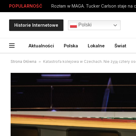
POPULARNOŚĆ
Polski
Historie Internetowe
Aktualności
Polska
Lokalne
Świat
Strona Główna
»
Katastrofa kolejowa w Czechach. Nie żyją cztery o