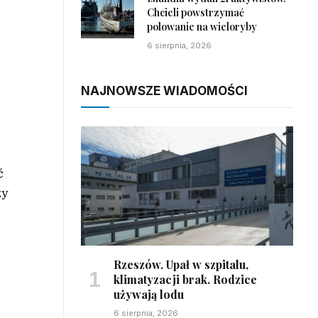
Chcieli powstrzymać
polowanie na wieloryby
6 sierpnia, 2026
NAJNOWSZE WIADOMOŚCI
ć
zy
Rzeszów. Upał w szpitalu,
klimatyzacji brak. Rodzice
używają lodu
6 sierpnia, 2026