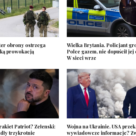
ter obrony ostrzega
Wielka Brytania. Policjant gro
ską prowokacją
Polce gazem, nie dopuścił jej
W sieci wrze
rakiet Patriot? Zełenski:
Wojna na Ukrainie. USA przek
dły trzykrotnie
wywiadowcze informacje? Z