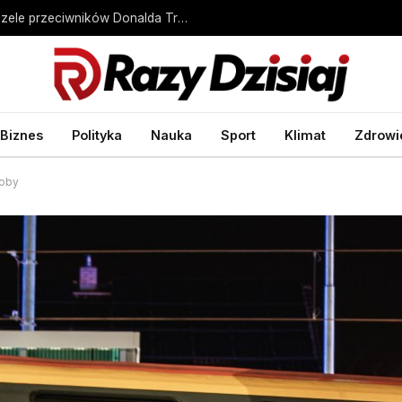
Rozłam w MAGA. Tucker Carlson staje na czele przeciwników Donalda Trumpa
Biznes
Polityka
Nauka
Sport
Klimat
Zdrowi
soby