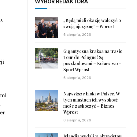
WYBÓR REDAKTORA
o,
„Będą mieli okazję walczyć o
swoją ojczyznę” – Wprost
6 sierpnia, 2026
Gigantyczna kraksa na trasie
Tour de Pologne! Są
ji
poszkodowani – Kolarstwo –
Sport Wprost
6 sierpnia, 2026
Najwyższe bloki w Polsce. W
ami
tych miastach ich wysokość
.
może zaskoczyć – Biznes
Wprost
ter
6 sierpnia, 2026
Islandia wydali 21 aktywistów.