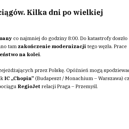
iągów. Kilka dni po wielkiej
ymany
co najmniej do godziny 8:00. Do katastrofy doszło
wano tam
zakończenie modernizacji
tego węzła. Prace
eństwo na kolei
.
zejeżdżających przez Polskę. Opóźnień mogą spodziewa
ak
IC „Chopin”
(Budapeszt / Monachium – Warszawa) c
 pociągu
RegioJet
relacji Praga – Przemyśl.