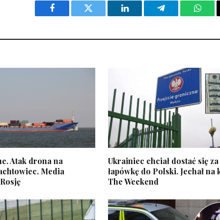
Facebook
Twitter
LinkedIn
Telegram
What
e. Atak drona na
Ukrainiec chciał dostać się za
rachtowiec. Media
łapówkę do Polski. Jechał na 
 Rosję
The Weekend