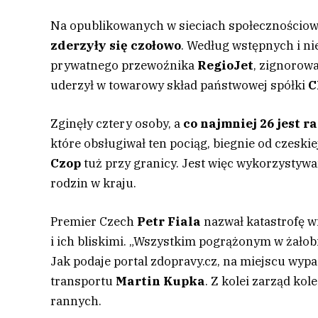
Na opublikowanych w sieciach społecznościowy
zderzyły się czołowo
. Według wstępnych i ni
prywatnego przewoźnika
RegioJet
, zignorowa
uderzył w towarowy skład państwowej spółki
C
Zginęły cztery osoby, a
co najmniej 26 jest 
które obsługiwał ten pociąg, biegnie od czeski
Czop
tuż przy granicy. Jest więc wykorzysty
rodzin w kraju.
Premier Czech
Petr Fiala
nazwał katastrofę wi
i ich bliskimi. „Wszystkim pogrążonym w żałob
Jak podaje portal zdopravy.cz, na miejscu wy
transportu
Martin Kupka
. Z kolei zarząd kol
rannych.