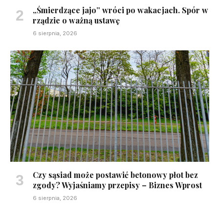
„Śmierdzące jajo” wróci po wakacjach. Spór w
rządzie o ważną ustawę
6 sierpnia, 2026
Czy sąsiad może postawić betonowy płot bez
zgody? Wyjaśniamy przepisy – Biznes Wprost
6 sierpnia, 2026