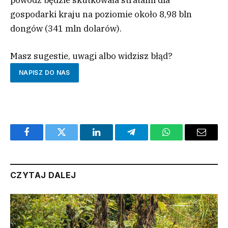
powódź będzie skutkowała stratami dla
gospodarki kraju na poziomie około 8,98 bln
dongów (341 mln dolarów).
Masz sugestie, uwagi albo widzisz błąd?
NAPISZ DO NAS
Facebook
Twitter
LinkedIn
Telegram
WhatsApp
Email
CZYTAJ DALEJ