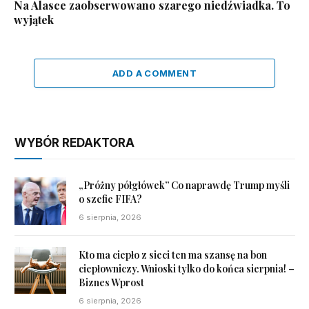
Na Alasce zaobserwowano szarego niedźwiadka. To
wyjątek
ADD A COMMENT
WYBÓR REDAKTORA
„Próżny półgłówek” Co naprawdę Trump myśli
o szefie FIFA?
6 sierpnia, 2026
Kto ma ciepło z sieci ten ma szansę na bon
ciepłowniczy. Wnioski tylko do końca sierpnia! –
Biznes Wprost
6 sierpnia, 2026