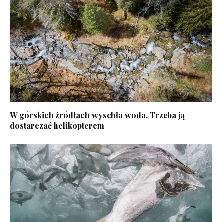
W górskich źródłach wyschła woda. Trzeba ją
dostarczać helikopterem