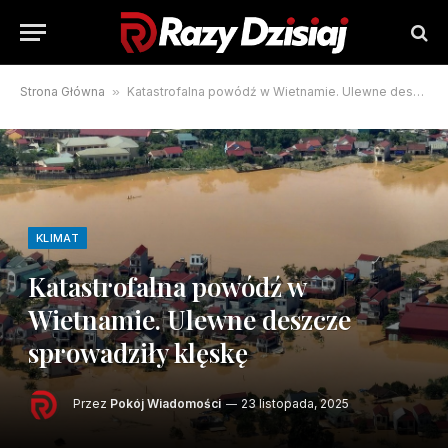
Strona Główna
»
Katastrofalna powódź w Wietnamie. Ulewne deszcze sprowadziły klęskę
KLIMAT
Katastrofalna powódź w
Wietnamie. Ulewne deszcze
sprowadziły klęskę
Przez
Pokój Wiadomości
23 listopada, 2025