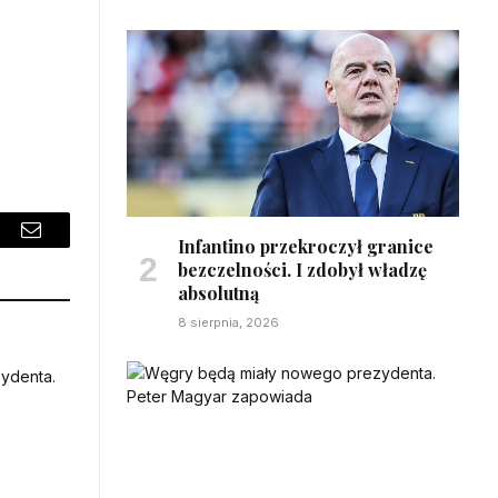
Infantino przekroczył granice
sApp
Email
bezczelności. I zdobył władzę
absolutną
8 sierpnia, 2026