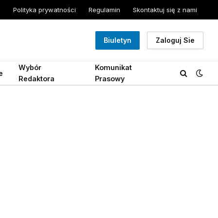
Polityka prywatności
Regulamin
Skontaktuj się z nami
Biuletyn
Zaloguj Sie
Wybór
Komunikat
e
Redaktora
Prasowy