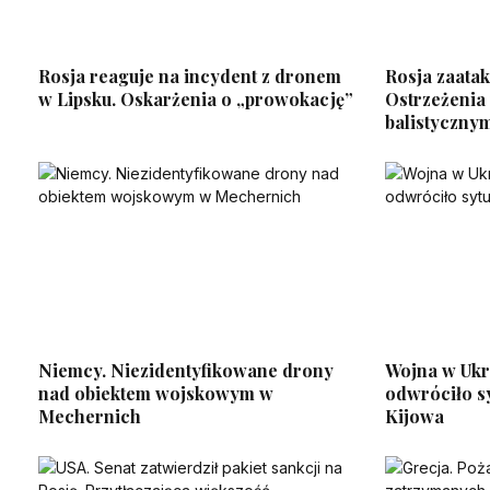
Rosja reaguje na incydent z dronem
Rosja zaatak
w Lipsku. Oskarżenia o „prowokację”
Ostrzeżenia
balistyczny
Niemcy. Niezidentyfikowane drony
Wojna w Ukr
nad obiektem wojskowym w
odwróciło s
Mechernich
Kijowa