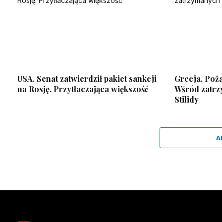
USA. Senat zatwierdził pakiet sankcji
Grecja. Poża
na Rosję. Przytłaczająca większość
Wśród zatrz
Stilidy
A