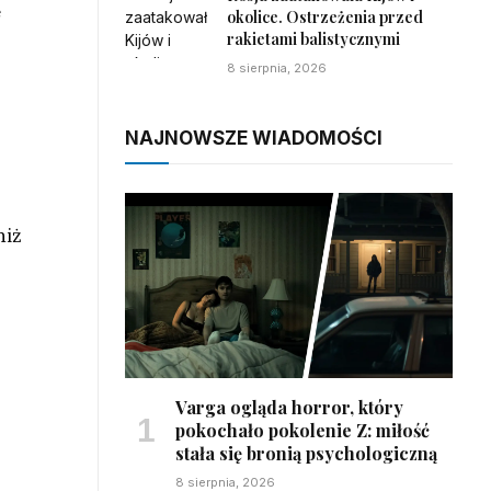
e
okolice. Ostrzeżenia przed
rakietami balistycznymi
8 sierpnia, 2026
NAJNOWSZE WIADOMOŚCI
niż
Varga ogląda horror, który
pokochało pokolenie Z: miłość
stała się bronią psychologiczną
8 sierpnia, 2026