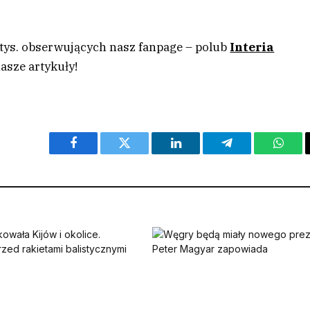
 tys. obserwujących nasz fanpage – polub
Interia
asze artykuły!
Facebook
Twitter
LinkedIn
Telegram
What