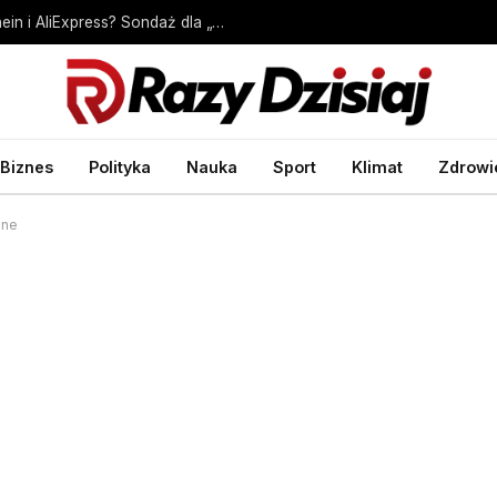
Czy Polacy ograniczą zakupy na Temu, Shein i AliExpress? Sondaż dla „Wprost” – Biznes Wprost
Biznes
Polityka
Nauka
Sport
Klimat
Zdrowi
ane