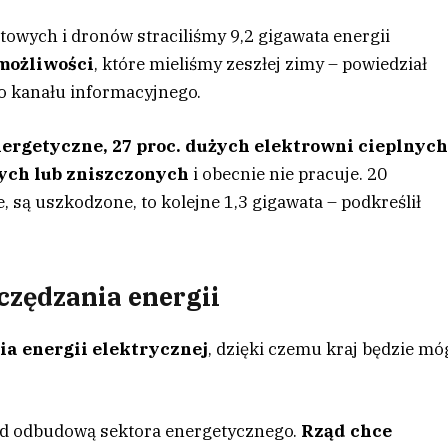
towych i dronów straciliśmy 9,2 gigawata energii
możliwości
, które mieliśmy zeszłej zimy – powiedział
go kanału informacyjnego.
nergetyczne, 27 proc. dużych elektrowni cieplnyc
nych lub zniszczonych
i obecnie nie pracuje. 20
, są uszkodzone, to kolejne 1,3 gigawata – podkreślił
zędzania energii
a energii elektrycznej
, dzięki czemu kraj będzie mó
nad odbudową sektora energetycznego.
Rząd chce