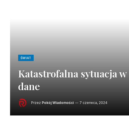
ŚWIAT
Katastrofalna sytuacja w
dane
Przez
Pokój Wiadomości
7 czerwca, 2024