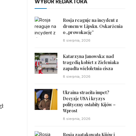
WYBÓR REDAKTORA
Rosja reaguje na incydent z
dronem w Lipsku. Oskarżenia
o „prowokację”
8 sierpnia, 2026
h
Katarzyna Janowska: nad
tragedią kobiet z Zieleniaka
zapadła wieloletnia cisza
8 sierpnia, 2026
Ukraina straciła impet?
Decyzje USA i kryzys
polityczny osłabiły Kijów –
gł
Wprost
8 sierpnia, 2026
Rosja zaatakowała Kijów i