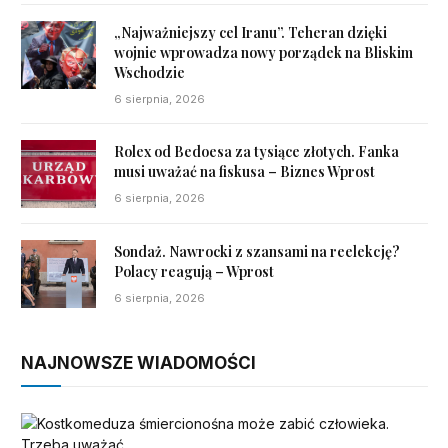
„Najważniejszy cel Iranu”. Teheran dzięki
wojnie wprowadza nowy porządek na Bliskim
Wschodzie
6 sierpnia, 2026
Rolex od Bedoesa za tysiące złotych. Fanka
musi uważać na fiskusa – Biznes Wprost
6 sierpnia, 2026
Sondaż. Nawrocki z szansami na reelekcję?
Polacy reagują – Wprost
6 sierpnia, 2026
NAJNOWSZE WIADOMOŚCI