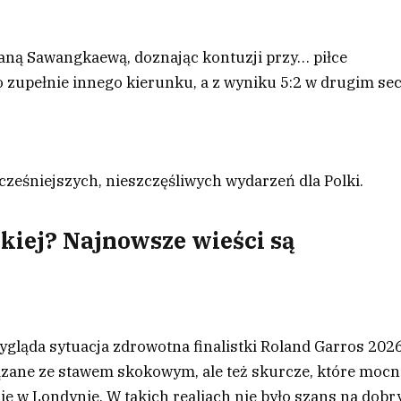
aną Sawangkaewą, doznając kontuzji przy… piłce
zupełnie innego kierunku, a z wyniku 5:2 w drugim sec
cześniejszych, nieszczęśliwych wydarzeń dla Polki.
kiej? Najnowsze wieści są
ygląda sytuacja zdrowotna finalistki Roland Garros 2026
ązane ze stawem skokowym, ale też skurcze, które moc
ie w Londynie. W takich realiach nie było szans na dobr