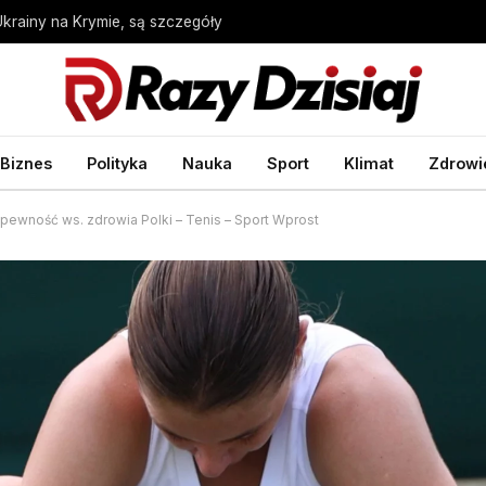
Ukrainy na Krymie, są szczegóły
Biznes
Polityka
Nauka
Sport
Klimat
Zdrowi
epewność ws. zdrowia Polki – Tenis – Sport Wprost