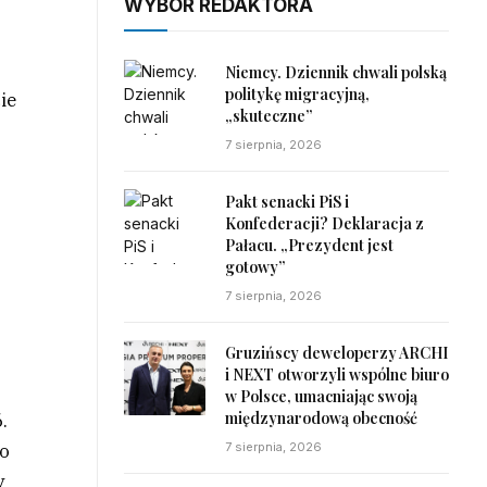
WYBÓR REDAKTORA
Niemcy. Dziennik chwali polską
politykę migracyjną,
ie
„skuteczne”
7 sierpnia, 2026
Pakt senacki PiS i
Konfederacji? Deklaracja z
Pałacu. „Prezydent jest
gotowy”
7 sierpnia, 2026
Gruzińscy deweloperzy ARCHI
i NEXT otworzyli wspólne biuro
w Polsce, umacniając swoją
międzynarodową obecność
.
no
7 sierpnia, 2026
y