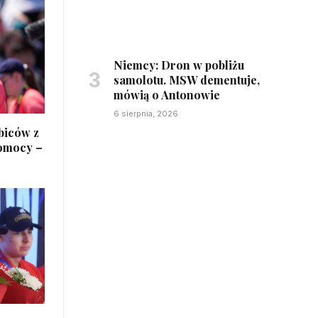
Niemcy: Dron w pobliżu
samolotu. MSW dementuje,
mówią o Antonowie
6 sierpnia, 2026
ibiców z
pomocy –