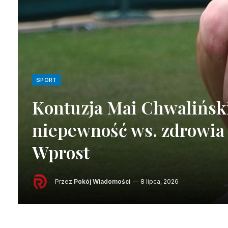
SPORT
Kontuzja Mai Chwaliński
niepewność ws. zdrowia 
Wprost
Przez
Pokój Wiadomości
8 lipca, 2026