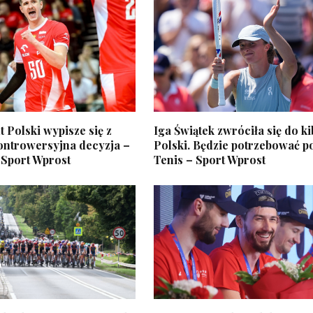
 Polski wypisze się z
Iga Świątek zwróciła się do k
ontrowersyjna decyzja –
Polski. Będzie potrzebować 
 Sport Wprost
Tenis – Sport Wprost