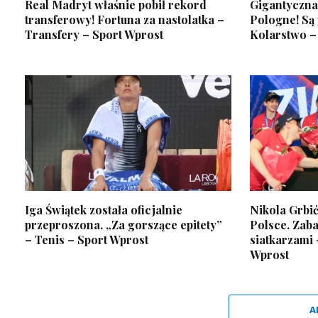
Real Madryt właśnie pobił rekord
Gigantyczna 
transferowy! Fortuna za nastolatka –
Pologne! Są
Transfery – Sport Wprost
Kolarstwo –
Iga Świątek została oficjalnie
Nikola Grbi
przeproszona. „Za gorszące epitety”
Polsce. Zab
– Tenis – Sport Wprost
siatkarzami 
Wprost
A