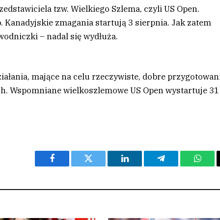
dstawiciela tzw. Wielkiego Szlema, czyli US Open.
. Kanadyjskie zmagania startują 3 sierpnia. Jak zatem
wodniczki – nadal się wydłuża.
działania, mające na celu rzeczywiste, dobre przygotowan
ch. Wspomniane wielkoszlemowe US Open wystartuje 31
Facebook
Twitter
LinkedIn
Telegram
What