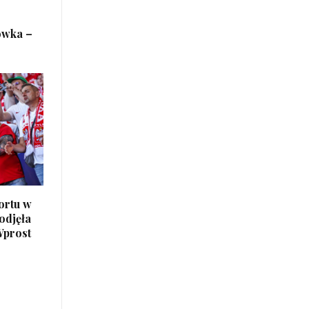
ówka –
ortu w
odjęła
Wprost