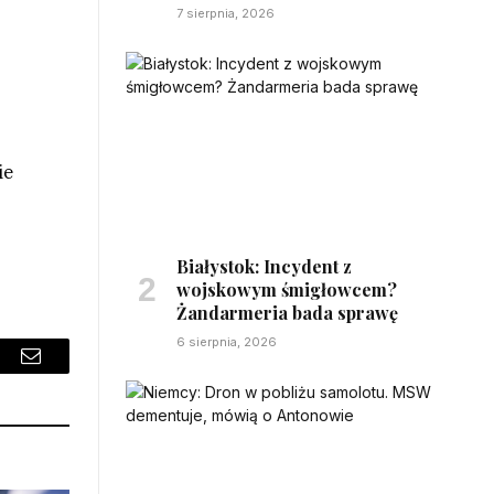
7 sierpnia, 2026
ie
Białystok: Incydent z
wojskowym śmigłowcem?
Żandarmeria bada sprawę
6 sierpnia, 2026
sApp
Email