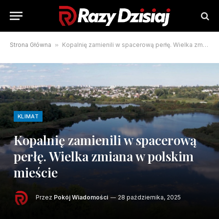
Strona Główna
»
Kopalnię zamienili w spacerową perłę. Wielka zmiana w polskim mieście
KLIMAT
Kopalnię zamienili w spacerową
perłę. Wielka zmiana w polskim
mieście
Przez
Pokój Wiadomości
28 października, 2025