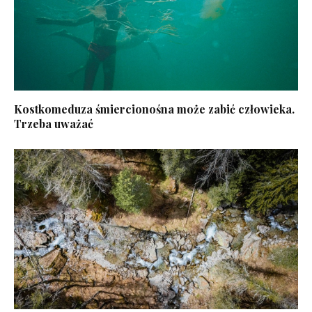
Kostkomeduza śmiercionośna może zabić człowieka.
Trzeba uważać