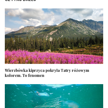
Wierzbówka kiprzyca pokryła Tatry różowym
kolorem. To fenomen