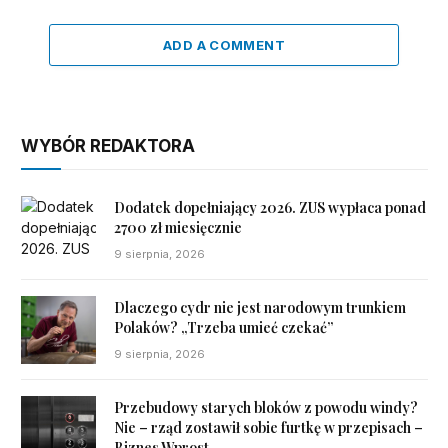
ADD A COMMENT
WYBÓR REDAKTORA
Dodatek dopełniający 2026. ZUS wypłaca ponad
2700 zł miesięcznie
9 sierpnia, 2026
Dlaczego cydr nie jest narodowym trunkiem
Polaków? „Trzeba umieć czekać”
9 sierpnia, 2026
Przebudowy starych bloków z powodu windy?
Nie – rząd zostawił sobie furtkę w przepisach –
Biznes Wprost