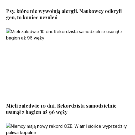
Psy, które nie wywołują alergii. Naukowcy odkryli
gen, to koniec uczuleń
Mieli zaledwie 10 dni. Rekordzista samodzielnie
usunął z bagien aż 96 węży