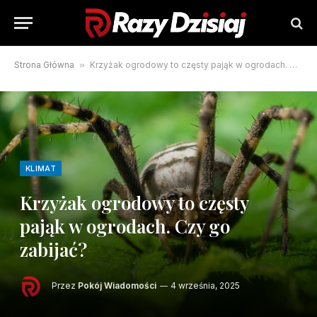
Strona Główna
»
Krzyżak ogrodowy to częsty pająk w ogrodach. Czy go zabijać?
KLIMAT
Krzyżak ogrodowy to częsty
pająk w ogrodach. Czy go
zabijać?
Przez
Pokój Wiadomości
4 września, 2025