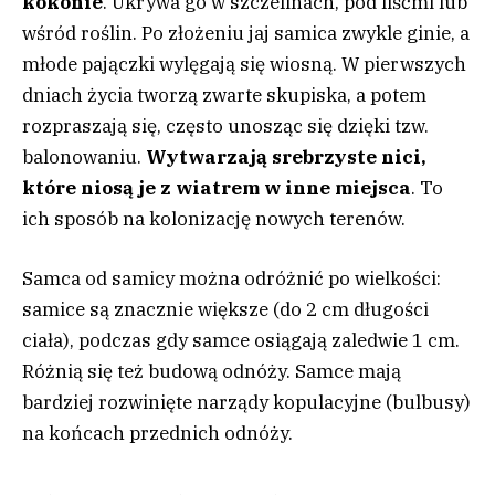
kokonie
. Ukrywa go w szczelinach, pod liśćmi lub
wśród roślin. Po złożeniu jaj samica zwykle ginie, a
młode pajączki wylęgają się wiosną. W pierwszych
dniach życia tworzą zwarte skupiska, a potem
rozpraszają się, często unosząc się dzięki tzw.
balonowaniu.
Wytwarzają srebrzyste nici,
które niosą je z wiatrem w inne miejsca
. To
ich sposób na kolonizację nowych terenów.
Samca od samicy można odróżnić po wielkości:
samice są znacznie większe (do 2 cm długości
ciała), podczas gdy samce osiągają zaledwie 1 cm.
Różnią się też budową odnóży. Samce mają
bardziej rozwinięte narządy kopulacyjne (bulbusy)
na końcach przednich odnóży.