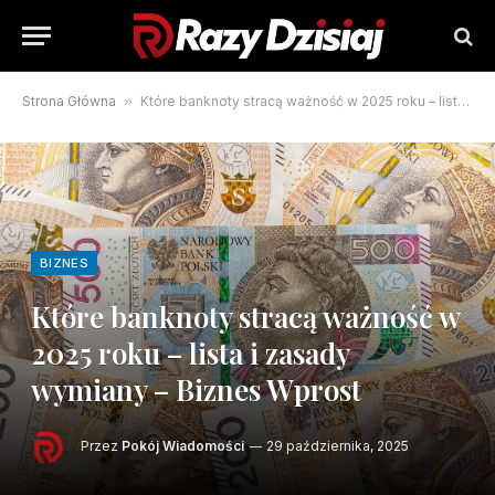
Strona Główna
»
Które banknoty stracą ważność w 2025 roku – lista i zasady wymiany – Biznes Wprost
BIZNES
Które banknoty stracą ważność w
2025 roku – lista i zasady
wymiany – Biznes Wprost
Przez
Pokój Wiadomości
29 października, 2025