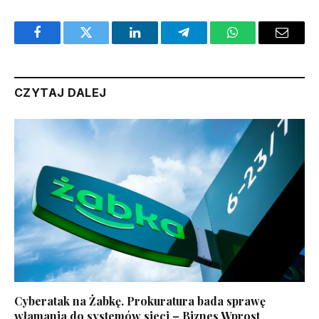
Facebook
Twitter
LinkedIn
Telegram
WhatsApp
Email
CZYTAJ DALEJ
Cyberatak na Żabkę. Prokuratura bada sprawę
włamania do systemów sieci – Biznes Wprost