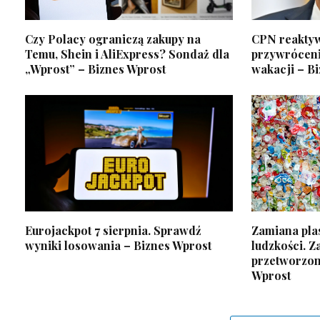
Czy Polacy ograniczą zakupy na
CPN reaktyw
Temu, Shein i AliExpress? Sondaż dla
przywróceni
„Wprost” – Biznes Wprost
wakacji – B
Eurojackpot 7 sierpnia. Sprawdź
Zamiana pla
wyniki losowania – Biznes Wprost
ludzkości. Z
przetworzon
Wprost