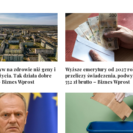
yw na zdrowie niż geny i
Wyższe emerytury od 2027 ro
życia. Tak działa dobre
przeliczy świadczenia, podwy
– Biznes Wprost
552 zł brutto – Biznes Wprost