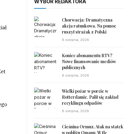
WYBÓR REDAKTORA
Chorwacja: Dramatyczna
akcja ratunkowa. Na pomoc
iał
ruszył strażak z Polski
8 sierpnia, 2026
Koniec abonamentu RTV?
Nowe finansowanie mediów
publicznych
Zet
8 sierpnia, 2026
Wielki pożar w porcie w
Rotterdamie. Palił się zakład
recyklingu odpadów
nego
8 sierpnia, 2026
Cieśnina Ormuz. Atak na statek
w pobliżu Omanu. W tle