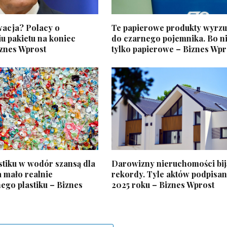
acja? Polacy o
Te papierowe produkty wyrzu
u pakietu na koniec
do czarnego pojemnika. Bo ni
iznes Wprost
tylko papierowe – Biznes Wpr
stiku w wodór szansą dla
Darowizny nieruchomości bij
a mało realnie
rekordy. Tyle aktów podpisa
ego plastiku – Biznes
2025 roku – Biznes Wprost