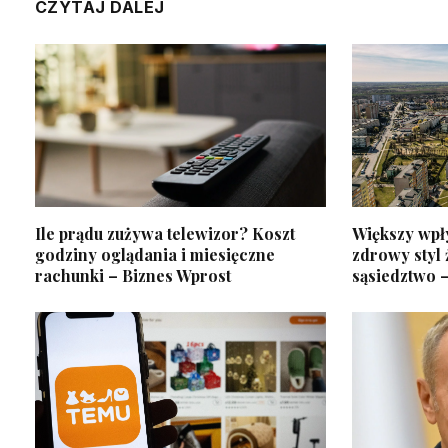
CZYTAJ DALEJ
Ile prądu zużywa telewizor? Koszt
Większy wpł
godziny oglądania i miesięczne
zdrowy styl 
rachunki – Biznes Wprost
sąsiedztwo 