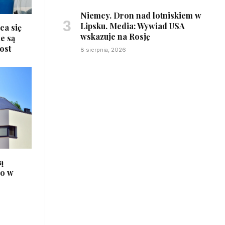
Niemcy. Dron nad lotniskiem w
Lipsku. Media: Wywiad USA
ca się
wskazuje na Rosję
e są
ost
8 sierpnia, 2026
ą
no w