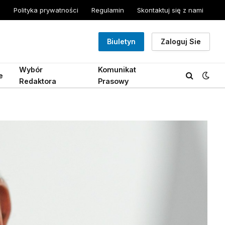
Polityka prywatności
Regulamin
Skontaktuj się z nami
Biuletyn
Zaloguj Sie
Wybór
Komunikat
e
Redaktora
Prasowy