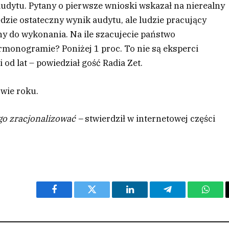
 audytu. Pytany o pierwsze wnioski wskazał na nierealny
ędzie ostateczny wynik audytu, ale ludzie pracujący
ny do wykonania. Na ile szacujecie państwo
monogramie? Poniżej 1 proc. To nie są eksperci
 od lat –
powiedział gość Radia Zet.
owie roku.
go zracjonalizować –
stwierdził w internetowej części
Facebook
Twitter
LinkedIn
Telegram
What