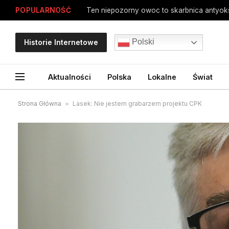
POPULARNOŚĆ
Ten niepozorny owoc to skarbnica antyoksy
Polski
Historie Internetowe
Aktualności
Polska
Lokalne
Świat
Strona Główna
»
Lasek: Nie jestem grabarzem projektu CPK