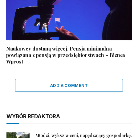
Naukowcy dostaną więcej. Pensja minimalna
powiązana z pensją w przedsiębiorstwach – Biznes
Wprost
ADD A COMMENT
WYBÓR REDAKTORA
Młodzi, wykształceni, napędzający gospodarkę.