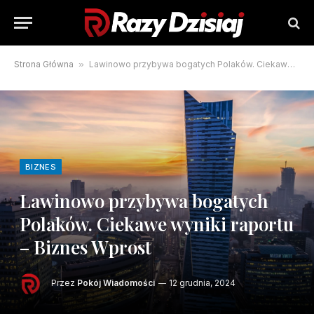
Strona Główna
»
Lawinowo przybywa bogatych Polaków. Ciekawe wyniki raportu – Biznes Wprost
BIZNES
Lawinowo przybywa bogatych
Polaków. Ciekawe wyniki raportu
– Biznes Wprost
Przez
Pokój Wiadomości
12 grudnia, 2024