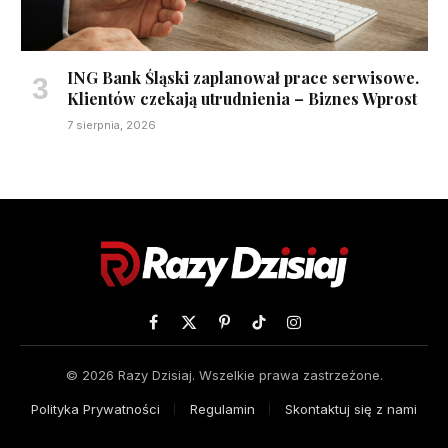
ING Bank Śląski zaplanował prace serwisowe.
Klientów czekają utrudnienia – Biznes Wprost
7 sierpnia, 2026
Facebook
X
Pinterest
TikTok
Instagram
(Twitter)
© 2026 Razy Dzisiaj. Wszelkie prawa zastrzeżone.
Polityka Prywatności
Regulamin
Skontaktuj się z nami