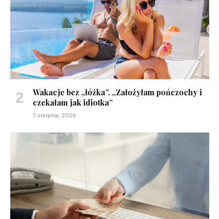
Wakacje bez „łóżka”. „Założyłam pończochy i
czekałam jak idiotka”
7 sierpnia, 2026