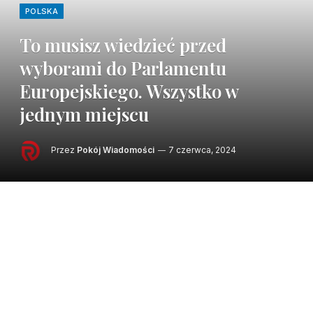
POLSKA
To musisz wiedzieć przed
wyborami do Parlamentu
Europejskiego. Wszystko w
jednym miejscu
Przez
Pokój Wiadomości
7 czerwca, 2024
Wybory do Parlamentu Europejskiego 2024
trwają w dniach 6-9 czerwca na terenie wszystkich
państw członkowskich. W zależności od kraju –
inaczej prezentują się terminy, a także same