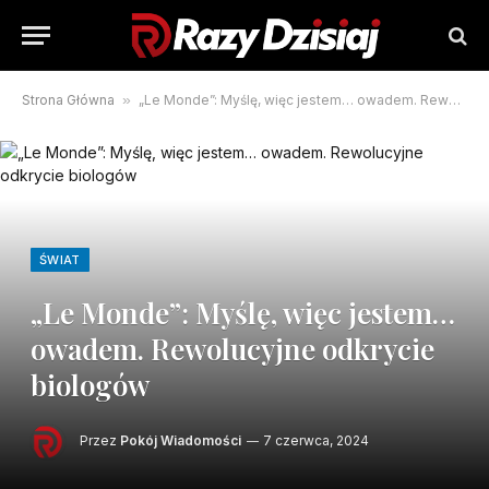
Strona Główna
»
„Le Monde”: Myślę, więc jestem… owadem. Rewolucyjne odkrycie biologów
ŚWIAT
„Le Monde”: Myślę, więc jestem…
owadem. Rewolucyjne odkrycie
biologów
Przez
Pokój Wiadomości
7 czerwca, 2024