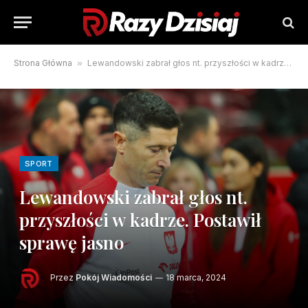
Strona Główna
»
Lewandowski zabrał głos nt. przyszłości w kadrze. Postawił sprawę jasno
SPORT
Lewandowski zabrał głos nt.
przyszłości w kadrze. Postawił
sprawę jasno
Przez
Pokój Wiadomości
18 marca, 2024