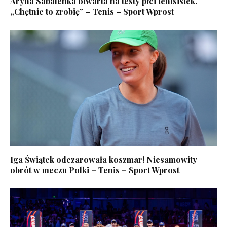
Aryna Sabalenka otwarta na testy płci tenisistek.
„Chętnie to zrobię” – Tenis – Sport Wprost
Iga Świątek odczarowała koszmar! Niesamowity
obrót w meczu Polki – Tenis – Sport Wprost