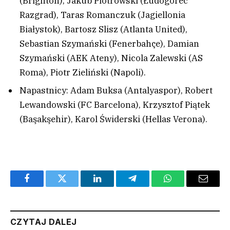
(Brighton), Jakub Piotrowski (Łudogorec
Razgrad), Taras Romanczuk (Jagiellonia
Białystok), Bartosz Slisz (Atlanta United),
Sebastian Szymański (Fenerbahçe), Damian
Szymański (AEK Ateny), Nicola Zalewski (AS
Roma), Piotr Zieliński (Napoli).
Napastnicy: Adam Buksa (Antalyaspor), Robert
Lewandowski (FC Barcelona), Krzysztof Piątek
(Başakşehir), Karol Świderski (Hellas Verona).
Facebook
Twitter
LinkedIn
Telegram
WhatsApp
Email
CZYTAJ DALEJ