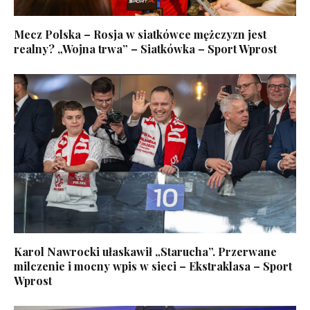
Mecz Polska – Rosja w siatkówce mężczyzn jest
realny? „Wojna trwa” – Siatkówka – Sport Wprost
Karol Nawrocki ułaskawił „Starucha”. Przerwane
milczenie i mocny wpis w sieci – Ekstraklasa – Sport
Wprost