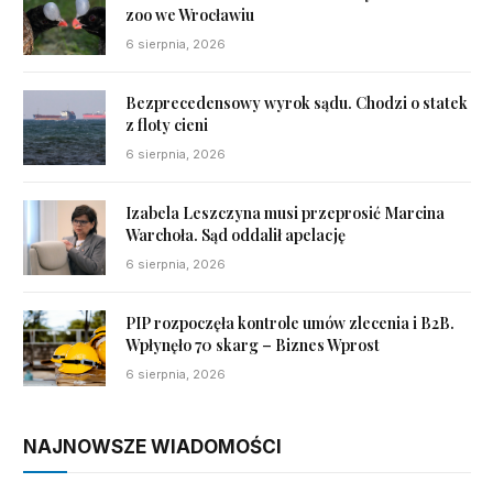
zoo we Wrocławiu
6 sierpnia, 2026
Bezprecedensowy wyrok sądu. Chodzi o statek
z floty cieni
6 sierpnia, 2026
Izabela Leszczyna musi przeprosić Marcina
Warchoła. Sąd oddalił apelację
6 sierpnia, 2026
PIP rozpoczęła kontrole umów zlecenia i B2B.
Wpłynęło 70 skarg – Biznes Wprost
6 sierpnia, 2026
NAJNOWSZE WIADOMOŚCI