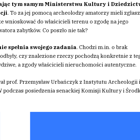
ając tym samym Ministerstwu Kultury i Dziedzic
cji
. To za jej pomocą archeolodzy amatorzy mieli zgłas
 wnioskować do właścicieli terenu o zgodę na jego
atora zabytków. Co poszło nie tak?
 nie spełnia swojego zadania
. Chodzi m.in. o brak
odbyły, czy znalezione rzeczy pochodzą konkretnie z te
dziwe, a zgody właścicieli nieruchomości autentyczne.
ł prof. Przemysław Urbańczyk z Instytutu Archeologii 
W podczas posiedzenia senackiej Komisji Kultury i Śro