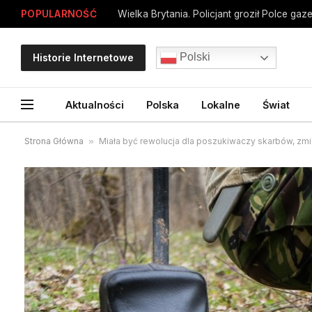
POPULARNOŚĆ
Polski
Historie Internetowe
Aktualności
Polska
Lokalne
Świat
Strona Główna
»
Miała być rewolucja dla poszukiwaczy skarbów, zmi