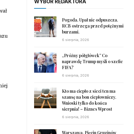
WYBÓR REDAKTORA
wał
Pogoda. Upał nie odpuszcza.
RCB ostrzega przed potężnymi
burzami.
razu
6 sierpnia, 2026
„Próżny półgłówek” Co
naprawdę Trump myśli o szefie
FIFA?
6 sierpnia, 2026
niej
Kto ma ciepło z sieci ten ma
szansę na bon ciepłowniczy.
Wnioski tylko do końca
sierpnia! – Biznes Wprost
6 sierpnia, 2026
Warszawa. Pięciu Gruzinów