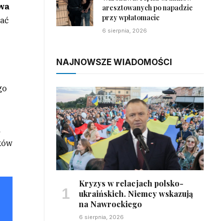
twa
aresztowanych po napadzie
przy wpłatomacie
zać
6 sierpnia, 2026
NAJNOWSZE WIADOMOŚCI
go
i
dków
Kryzys w relacjach polsko-
ukraińskich. Niemcy wskazują
na Nawrockiego
6 sierpnia, 2026