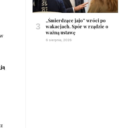
„Śmierdzące jajo” wróci po
wakacjach. Spór w rządzie o
ważną ustawę
ów
6 sierpnia, 2026
ją
z