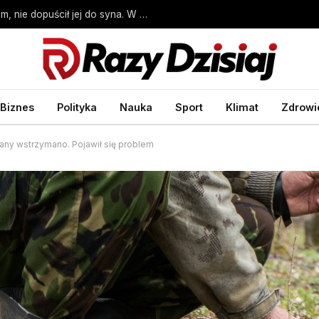
Wielka Brytania. Policjant groził Polce gazem, nie dopuścił jej do syna. W sieci wrze
Biznes
Polityka
Nauka
Sport
Klimat
Zdrowi
any wstrzymano. Pojawił się problem