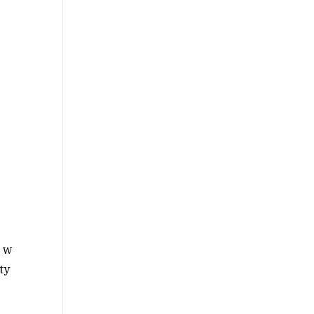
u w
ty