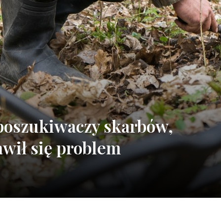
 poszukiwaczy skarbów,
wił się problem