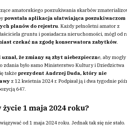
tyczące amatorskiego poszukiwania skarbów zmaterializo
by
powstała aplikacja ułatwiająca poszukiwaczom
ych planów do rejestru
. Każdy pełnoletni amator z
aściciela gruntu i posiadacza nieruchomości, mógł od 
miast czekać na zgodę konserwatora zabytków
.
 uznał, że zmiany są zbyt niebezpieczn
e, aby mogły
o zdania było samo Ministerstwo Kultury i Dziedzictwa
ię także
prezydent Andrzej Duda
, który nie
stawy
z 12 kwietnia 2024 r. Podpisał ją i dwa tygodnie póź
ozycją 647.
 życie 1 maja 2024 roku?
iązywać od 1 maja 2024 roku. Jednak tak się nie stało.