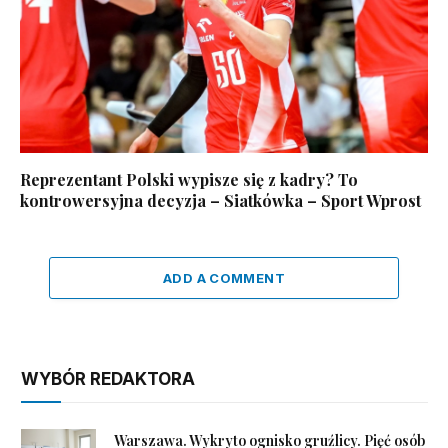
Reprezentant Polski wypisze się z kadry? To
kontrowersyjna decyzja – Siatkówka – Sport Wprost
ADD A COMMENT
WYBÓR REDAKTORA
Warszawa. Wykryto ognisko gruźlicy. Pięć osób