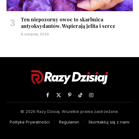
Ten niepozorny owoc to skarbnica
antyoksydantów. Wspierają jelita i serce
8 sierpnia, 2026
Facebook
X
Pinterest
TikTok
Instagram
(Twitter)
© 2026 Razy Dzisiaj. Wszelkie prawa zastrzeżone.
Polityka Prywatności
Regulamin
Skontaktuj się z nami