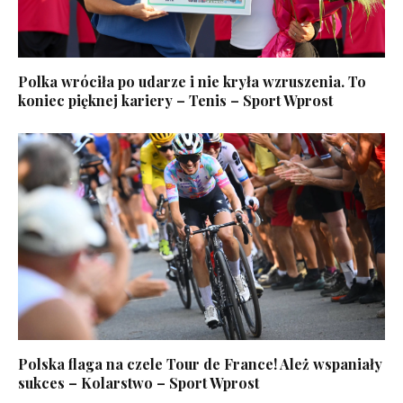
Polka wróciła po udarze i nie kryła wzruszenia. To
koniec pięknej kariery – Tenis – Sport Wprost
Polska flaga na czele Tour de France! Ależ wspaniały
sukces – Kolarstwo – Sport Wprost