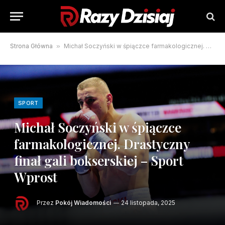
Strona Główna
»
Michał Soczyński w śpiączce farmakologicznej. Drastyczny finał gali bokserskiej – Sport Wprost
SPORT
Michał Soczyński w śpiączce
farmakologicznej. Drastyczny
finał gali bokserskiej – Sport
Wprost
Przez
Pokój Wiadomości
24 listopada, 2025