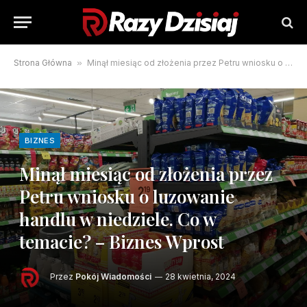
Strona Główna
»
Minął miesiąc od złożenia przez Petru wniosku o luzowanie handlu w niedziele. Co w temacie? – Biznes Wprost
BIZNES
Minął miesiąc od złożenia przez
Petru wniosku o luzowanie
handlu w niedziele. Co w
temacie? – Biznes Wprost
Przez
Pokój Wiadomości
28 kwietnia, 2024