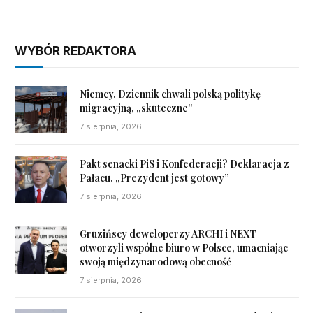
WYBÓR REDAKTORA
Niemcy. Dziennik chwali polską politykę
migracyjną, „skuteczne”
7 sierpnia, 2026
Pakt senacki PiS i Konfederacji? Deklaracja z
Pałacu. „Prezydent jest gotowy”
7 sierpnia, 2026
Gruzińscy deweloperzy ARCHI i NEXT
otworzyli wspólne biuro w Polsce, umacniając
swoją międzynarodową obecność
7 sierpnia, 2026