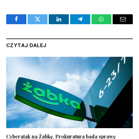
Facebook
Twitter
LinkedIn
Telegram
WhatsApp
Email
CZYTAJ DALEJ
Cyberatak na Żabkę. Prokuratura bada sprawę