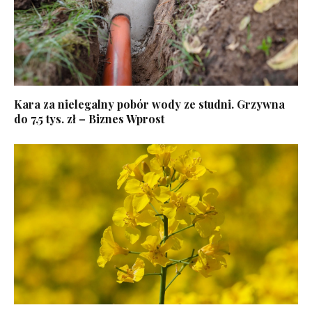
Kara za nielegalny pobór wody ze studni. Grzywna
do 7,5 tys. zł – Biznes Wprost