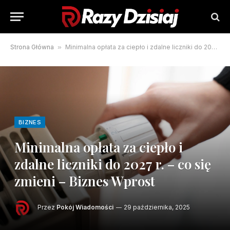
Strona Główna
»
Minimalna opłata za ciepło i zdalne liczniki do 2027 r. – co się zmieni – Biznes Wprost
BIZNES
Minimalna opłata za ciepło i
zdalne liczniki do 2027 r. – co się
zmieni – Biznes Wprost
Przez
Pokój Wiadomości
29 października, 2025