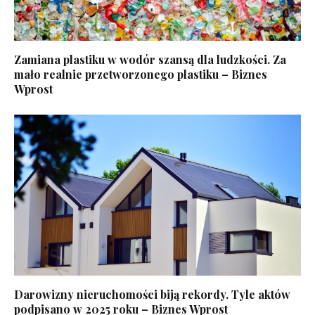
Zamiana plastiku w wodór szansą dla ludzkości. Za
mało realnie przetworzonego plastiku – Biznes
Wprost
Darowizny nieruchomości biją rekordy. Tyle aktów
podpisano w 2025 roku – Biznes Wprost