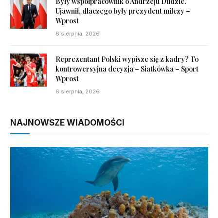
Były współpracownik o Andrzeju Dudzie.
Ujawnił, dlaczego były prezydent milczy –
Wprost
6 sierpnia, 2026
Reprezentant Polski wypisze się z kadry? To
kontrowersyjna decyzja – Siatkówka – Sport
Wprost
6 sierpnia, 2026
NAJNOWSZE WIADOMOŚCI