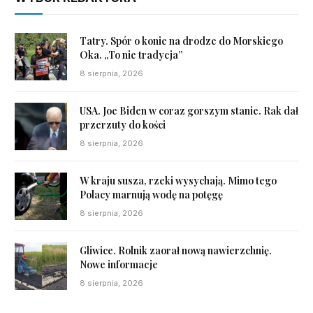
Tatry. Spór o konie na drodze do Morskiego
Oka. „To nie tradycja”
8 sierpnia, 2026
USA. Joe Biden w coraz gorszym stanie. Rak dał
przerzuty do kości
8 sierpnia, 2026
W kraju susza, rzeki wysychają. Mimo tego
Polacy marnują wodę na potęgę
8 sierpnia, 2026
Gliwice. Rolnik zaorał nową nawierzchnię.
Nowe informacje
8 sierpnia, 2026