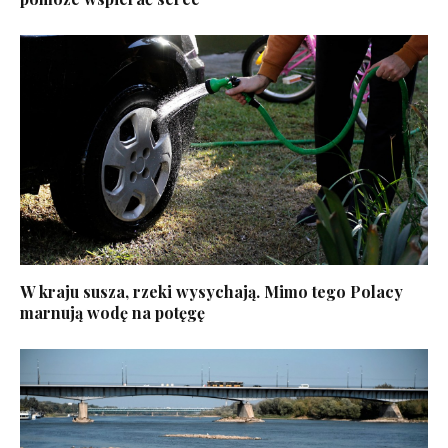
W kraju susza, rzeki wysychają. Mimo tego Polacy
marnują wodę na potęgę