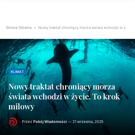
Strona Główna
»
Nowy traktat chroniący morza świata wchodzi w życie. To krok milowy
KLIMAT
Nowy traktat chroniący morza
świata wchodzi w życie. To krok
milowy
Przez
Pokój Wiadomości
21 września, 2025