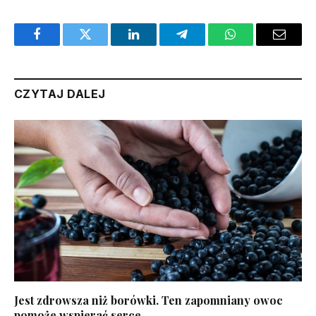
Facebook
Twitter
LinkedIn
Telegram
WhatsApp
Email
CZYTAJ DALEJ
Jest zdrowsza niż borówki. Ten zapomniany owoc
pomoże wspierać serce