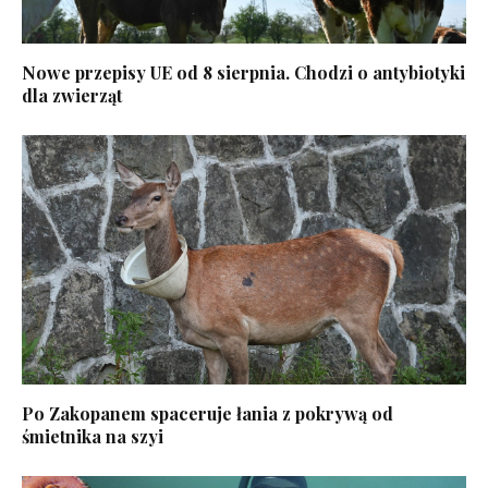
Nowe przepisy UE od 8 sierpnia. Chodzi o antybiotyki
dla zwierząt
Po Zakopanem spaceruje łania z pokrywą od
śmietnika na szyi