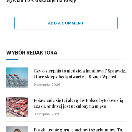
Wywiad USA wskazuje na Rosję
ADD A COMMENT
WYBÓR REDAKTORA
Czy 9 sierpnia to niedziela handlowa? Sprawdź,
które sklepy będą otwarte – Biznes Wprost
9 sierpnia, 2026
Pojawienie się tej alergii w Polsce było kwestią
czasu. Andrzej jest uczulony na mięso
9 sierpnia, 2026
Poszła tropić guru, coachów i szarlatanów. To,