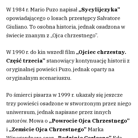
W 1984 r. Mario Puzo napisał
„Sycylijczyka”
opowiadającego o losach przestępcy Salvatore
Giuliano. To osobna historia, jednak osadzona w
świecie znanym z „Ojca chrzestnego”.
W 1990 r. do kin wszedł film
„Ojciec chrzestny.
Część trzecia”
stanowiący kontynuację historii z
oryginalnej powieści Puzo, jednak oparty na
oryginalnym scenariuszu.
Po śmierci pisarza w 1999 r. ukazały się jeszcze
trzy powieści osadzone w stworzonym przez niego
uniwersum, jednak napisane przez innych
autorów. Mowa o
„Powrocie Ojca Chrzestnego”
i
„Zemście Ojca Chrzestnego”
Marka
Winegardnera oraz
„Rodzinie Corleone”
Eda