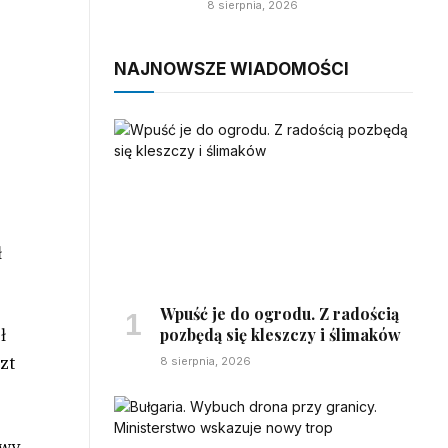
8 sierpnia, 2026
NAJNOWSZE WIADOMOŚCI
ł
Wpuść je do ogrodu. Z radością
pozbędą się kleszczy i ślimaków
ł
zt
8 sierpnia, 2026
owy