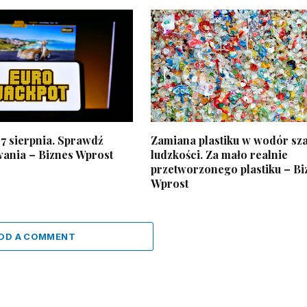
7 sierpnia. Sprawdź
Zamiana plastiku w wodór sza
wania – Biznes Wprost
ludzkości. Za mało realnie
przetworzonego plastiku – Bi
Wprost
DD A COMMENT