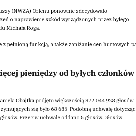
uszy (NWZA) Orlenu ponownie zdecydowało
zeń o naprawienie szkód wyrządzonych przez byłego
ądu Michała Roga.
 z pełnioną funkcją, a także zaniżanie cen hurtowych p
ięcej pieniędzy od byłych członków
niela Obajtka podjęto większością 872 044 928 głosów.
rzymujących się było 68 685. Podobną uchwałę dotycząc
 głosów. Przeciw uchwale oddano 5 głosów. Głosów