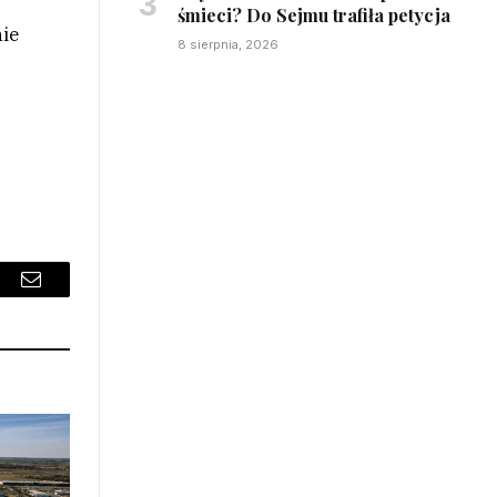
śmieci? Do Sejmu trafiła petycja
nie
8 sierpnia, 2026
sApp
Email