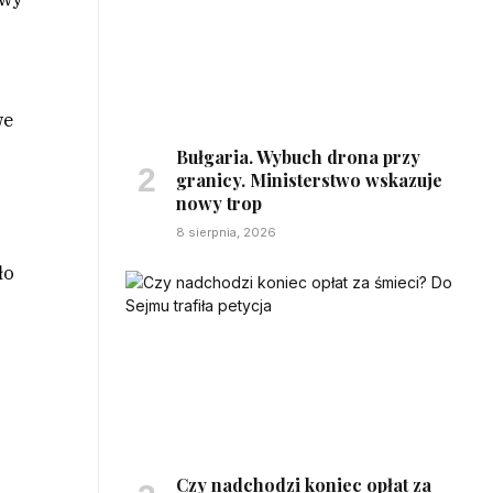
we
Bułgaria. Wybuch drona przy
granicy. Ministerstwo wskazuje
nowy trop
8 sierpnia, 2026
ło
Czy nadchodzi koniec opłat za