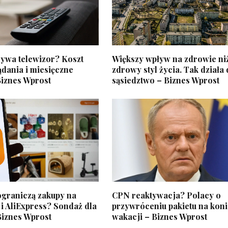
żywa telewizor? Koszt
Większy wpływ na zdrowie niż
dania i miesięczne
zdrowy styl życia. Tak działa
Biznes Wprost
sąsiedztwo – Biznes Wprost
ograniczą zakupy na
CPN reaktywacja? Polacy o
i AliExpress? Sondaż dla
przywróceniu pakietu na kon
Biznes Wprost
wakacji – Biznes Wprost