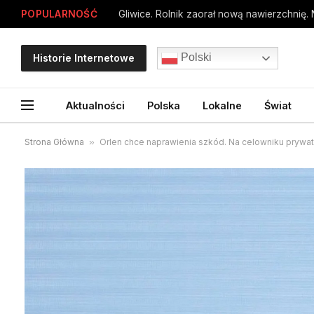
POPULARNOŚĆ
Gliwice. Rolnik zaorał nową nawierzchnię.
Polski
Historie Internetowe
Aktualności
Polska
Lokalne
Świat
Strona Główna
»
Orlen chce naprawienia szkód. Na celowniku prywat