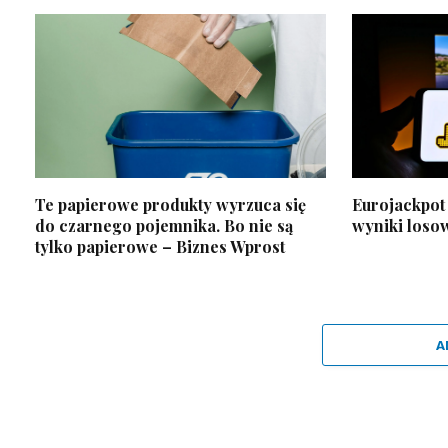
Te papierowe produkty wyrzuca się
Eurojackpot 
do czarnego pojemnika. Bo nie są
wyniki loso
tylko papierowe – Biznes Wprost
A