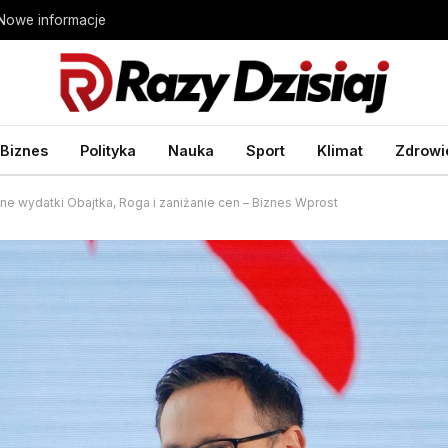
 Nowe informacje
Biznes
Polityka
Nauka
Sport
Klimat
Zdrowi
ne wydatki Obajtka, Roga i zaniżanie cen – Biznes Wprost