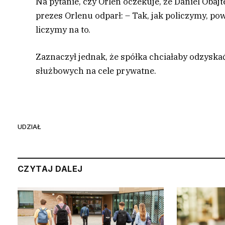
Na pytanie, czy Orlen oczekuje, że Daniel Obajt
prezes Orlenu odparł: – Tak, jak policzymy, pow
liczymy na to.
Zaznaczył jednak, że spółka chciałaby odzyskać
służbowych na cele prywatne.
UDZIAŁ
CZYTAJ DALEJ