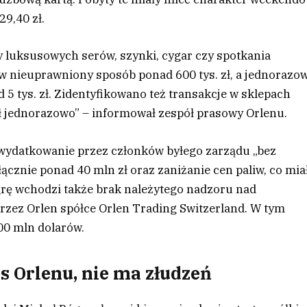
9,40 zł.
y luksusowych serów, szynki, cygar czy spotkania
w nieuprawniony sposób ponad 600 tys. zł, a jednorazo
5 tys. zł. Zidentyfikowano też transakcje w sklepach
 zł jednorazowo” – informował zespół prasowy Orlenu.
 wydatkowanie przez członków byłego zarządu „bez
ącznie ponad 40 mln zł oraz zaniżanie cen paliw, co mia
grę wchodzi także brak należytego nadzoru nad
ez Orlen spółce Orlen Trading Switzerland. W tym
00 mln dolarów.
s Orlenu, nie ma złudzeń