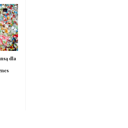
nsą dla
znes