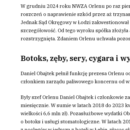
W grudniu 2024 roku NWZA Orlenu po raz pier
roszczeń o naprawienie szkód przez aż trzynas
Jednak Sąd Okręgowy w Łodzi zakwestionował t
szczegółowość. Od tego wyroku spółka złożyła 
rozstrzygnięta. Zdaniem Orlenu uchwała pozos
Botoks, zęby, sery, cygara i 
Daniel Obajtek pełnił funkcję prezesa Orlenu o
członkiem zarządu paliwowego koncernu od wr
Były szef Orlenu Daniel Obajtek i członkowie z
miesięcznie. W sumie w latach 2018 do 2023 kw
wielkości 6,6 mln zł). Pozasłużbowe wydatki Ob
o botoks i usługi stomatologiczne. W latach 20
z noclegów w jednym z hoteli w Łebie, płacąc 