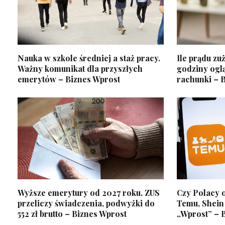
Nauka w szkole średniej a staż pracy.
Ile prądu zu
Ważny komunikat dla przyszłych
godziny oglą
emerytów – Biznes Wprost
rachunki – 
Wyższe emerytury od 2027 roku. ZUS
Czy Polacy 
przeliczy świadczenia, podwyżki do
Temu, Shein 
552 zł brutto – Biznes Wprost
„Wprost” – 