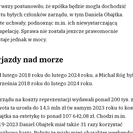
wszy postanowiło, że spółka będzie mogła dochodzić
tu byłych członków zarządu, w tym Daniela Obajtka.
e uchwały, podnosząc m.in. ich niewystarczającą
apelację. Sprawa nie została jeszcze prawomocnie
taje jednak w mocy.
wyjazdy nad morze
d lutego 2018 roku do lutego 2024 roku, a Michał Róg by
ześnia 2018 roku do lutego 2024 roku.
arządu na koszty reprezentacji wydawali ponad 200 tys. z
ota ta urosła do 14,5 mln zł (w samym 2023 roku to kos
ajtka na estetykę to ponad 107 642,08 zł. Chodzi m.in.
19-2023 Daniel Obajtek miał także 31 razy korzystać
służbową kartą. Pobyty te miały mieć charakter weekend