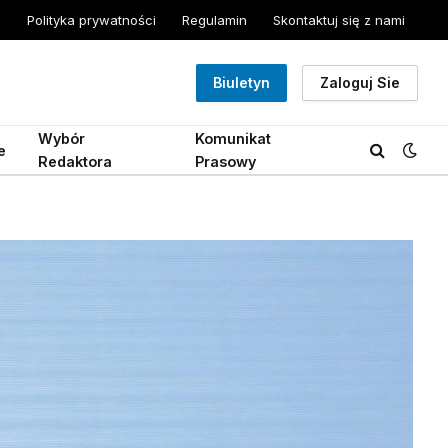
Polityka prywatności
Regulamin
Skontaktuj się z nami
Biuletyn
Zaloguj Sie
Wybór
Komunikat
e
Redaktora
Prasowy