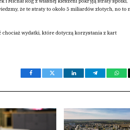
ek i Michał Róg z własnej kieszeni pokryją straty spółki,
iedzmy, że te straty to około 5 miliardów złotych, no to 
 chociaż wydatki, które dotyczą korzystania z kart
Facebook
Twitter
LinkedIn
Telegram
What