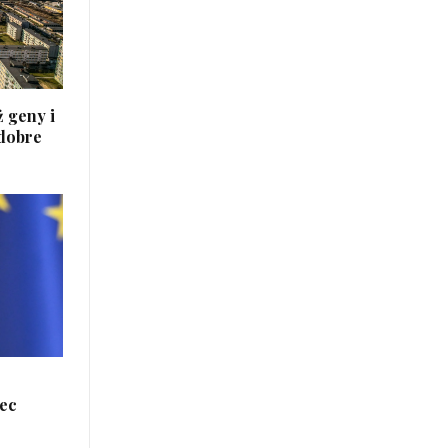
 geny i
 dobre
iec