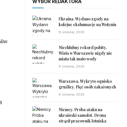
WYBÓR REDAKTORA
Ukraina. Wydano zgody na
kolejne ekshumacje na Wołyniu
8 sierpnia, 2026
aliw
Niechlubny rekord pobity.
Wisła w Warszawie nigdy nie
miała tak mało wody
8 sierpnia, 2026
Warszawa. Wykryto ognisko
gruźlicy. Pięć osób zakażonych
8 sierpnia, 2026
ą
Niemcy. Próba ataku na
ukraiński samolot. Drona
strącił pracownik lotniska