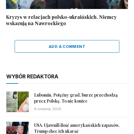
Kryzys w relacjach polsko-ukraińskich. Niemcy
wskazują na Nawrockiego
ADD A COMMENT
WYBÓR REDAKTORA
Lubomin. Potężny grad, burze przechodzą
przez Polskę. To nie koniec
6 sierpnia, 2026
USA. Ujawnili ilość amerykańskich zapasów,
Trump chce ich ukarać