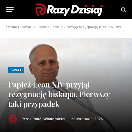
Strona Główna
»
Papież Leon XIV przyjął rezygnację biskupa. Pierwszy taki przypadek
ŚWIAT
Papież Leon XIV przyjął
rezygnację biskupa. Pierwszy
taki przypadek
Przez
Pokój Wiadomości
23 listopada, 2025