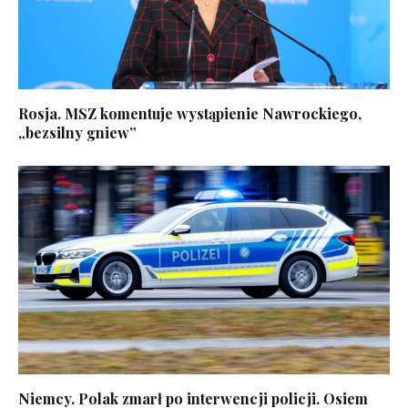
Rosja. MSZ komentuje wystąpienie Nawrockiego,
„bezsilny gniew”
Niemcy. Polak zmarł po interwencji policji. Osiem