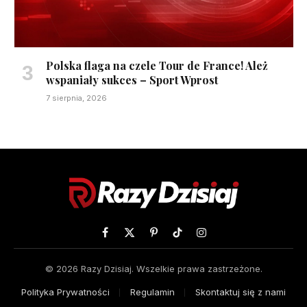
Polska flaga na czele Tour de France! Ależ
wspaniały sukces – Sport Wprost
7 sierpnia, 2026
Facebook
X
Pinterest
TikTok
Instagram
(Twitter)
© 2026 Razy Dzisiaj. Wszelkie prawa zastrzeżone.
Polityka Prywatności
Regulamin
Skontaktuj się z nami