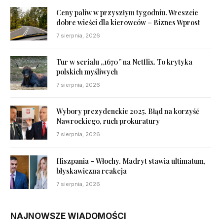
Ceny paliw w przyszłym tygodniu. Wreszcie
dobre wieści dla kierowców – Biznes Wprost
7 sierpnia, 2026
Tur w serialu „1670” na Netflix. To krytyka
polskich myśliwych
7 sierpnia, 2026
Wybory prezydenckie 2025. Błąd na korzyść
Nawrockiego, ruch prokuratury
7 sierpnia, 2026
Hiszpania – Włochy. Madryt stawia ultimatum,
błyskawiczna reakcja
7 sierpnia, 2026
NAJNOWSZE WIADOMOŚCI