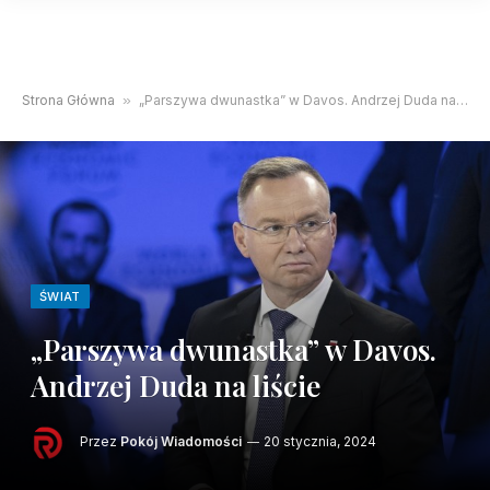
Strona Główna
»
„Parszywa dwunastka” w Davos. Andrzej Duda na liście
ŚWIAT
„Parszywa dwunastka” w Davos.
Andrzej Duda na liście
Przez
Pokój Wiadomości
20 stycznia, 2024