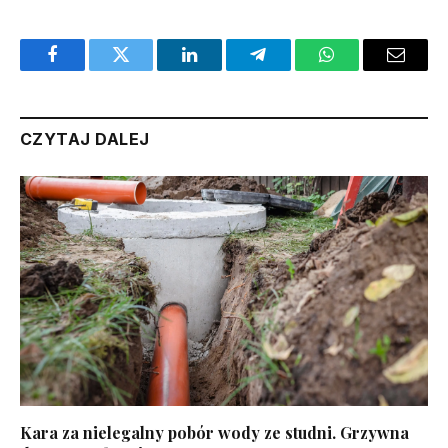
Facebook
Twitter
LinkedIn
Telegram
WhatsApp
Email
CZYTAJ DALEJ
Kara za nielegalny pobór wody ze studni. Grzywna