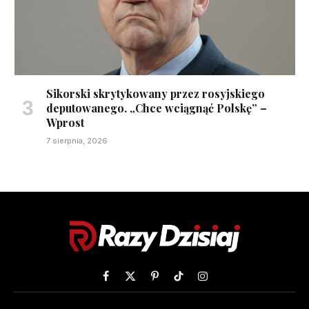
Sikorski skrytykowany przez rosyjskiego
deputowanego. „Chce wciągnąć Polskę” –
Wprost
7 sierpnia, 2026
Facebook
X
Pinterest
TikTok
Instagram
(Twitter)