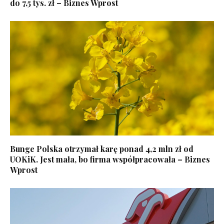
do 7,5 tys. zł – Biznes Wprost
Bunge Polska otrzymał karę ponad 4,2 mln zł od
UOKiK. Jest mała, bo firma współpracowała – Biznes
Wprost